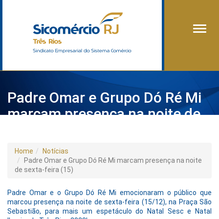
Alter
Padre Omar e Grupo Dó Ré Mi
marcam presença na noite de
sexta-feira (15)
Home
Notícias
Padre Omar e Grupo Dó Ré Mi marcam presença na noite
de sexta-feira (15)
Padre Omar e o Grupo Dó Ré Mi emocionaram o público que
marcou presença na noite de sexta-feira (15/12), na Praça São
Sebastião, para mais um espetáculo do Natal Sesc e Natal