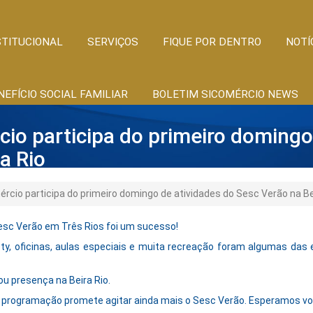
STITUCIONAL
SERVIÇOS
FIQUE POR DENTRO
NOTÍ
NEFÍCIO SOCIAL FAMILIAR
BOLETIM SICOMÉRCIO NEWS
io participa do primeiro domingo
a Rio
ércio participa do primeiro domingo de atividades do Sesc Verão na Be
Sesc Verão em Três Rios foi um sucesso!
ety, oficinas, aulas especiais e muita recreação foram algumas das 
 presença na Beira Rio.
programação promete agitar ainda mais o Sesc Verão. Esperamos você