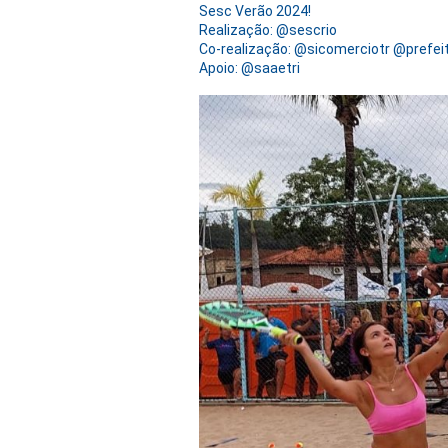
Sesc Verão 2024!
Realização: @sescrio
Co-realização: @sicomerciotr @prefei
Apoio: @saaetri