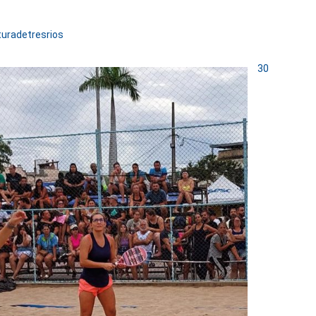
turadetresrios
30