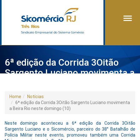
Alter
6ª edição da Corrida 3Oitão
Sargento Luciano movimenta a
Beira Rio neste domingo (10)
Home
Notícias
6ª edição da Corrida 3Oitão Sargento Luciano movimenta
a Beira Rio neste domingo (10)
Neste domingo aconteceu a 6ª edição da Corrida 3Oitão
Sargento Luciano e o Sicomércio, parceiro do 38° Batalhão de
Polícia Militar neste evento, promoveu também uma Corrida