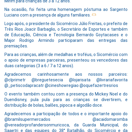
Mirim para crianças de 3 a 12 anos.
Na ocasião, foi feita uma homenagem póstuma ao Sargento
Luciano com a presença de alguns familiares.
Logo após, o presidente do Sicomércio Júlio Freitas, o prefeito de
Três Rios Joacir Barbaglio, o Secretário de Esportes e também
de Educação, Ciência e Tecnologia Bernardo Goytacases e o
Major Rodrigo Armindo participaram das entregas das
premiações.
Para as crianças, além de medalhas e troféus, o Sicomércio com
o apoio de empresas parceiras, presenteou os vencedores das
duas categorias (3 a 6 / 7 a 12 anos).
Agradecemos carinhosamente aos nossos parceiros:
@clprimetr @breguetesecia @lojarisata @livrariafavorita
@_petiscodapracatr @cineshowregiao @oquefazertresrios
O evento também contou com a presença do Mickey Noel e do
Duendisney, pula pula para as crianças se divertirem, e
distribuição de bolas, balões, pipoca e algodão doce.
Agradecemos a participação de todos e o importante apoio do
@bramilsupermercados @acaidomaromba
@vereadorprofandersonmuricoca, da Guarda Municipal, do
Saaetri e das equipes do 38° Batalhão, do Sicomércio e da