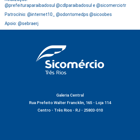
@prefeituraparaibadosul @cdlparaibadosul e @sicomerciotr
Patrocínio: @internet10_ @odontomedps @sicoobes
Apoio: @sebraerj
Galeria Central
Rua Prefeito Walter Francklin, 165 - Loja 114
Centro - Três Rios - RJ - 25803-010