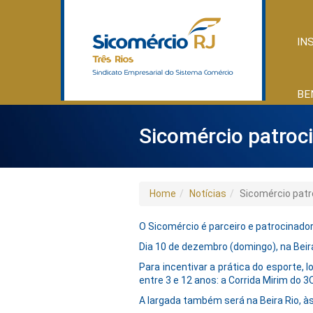
IN
BE
Sicomércio patroc
Home
Notícias
Sicomércio patr
O Sicomércio é parceiro e patrocinador
Dia 10 de dezembro (domingo), na Beir
Para incentivar a prática do esporte,
entre 3 e 12 anos: a Corrida Mirim do 3
A largada também será na Beira Rio, às