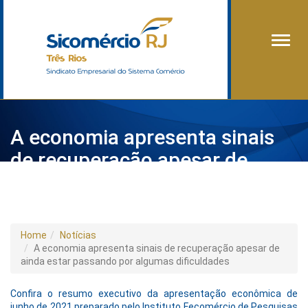
Alter
A economia apresenta sinais
de recuperação apesar de
ainda estar passando por
algumas dificuldades
Home
Notícias
A economia apresenta sinais de recuperação apesar de
ainda estar passando por algumas dificuldades
Confira o resumo executivo da apresentação econômica de
junho de 2021 preparado pelo Instituto Fecomércio de Pesquisas