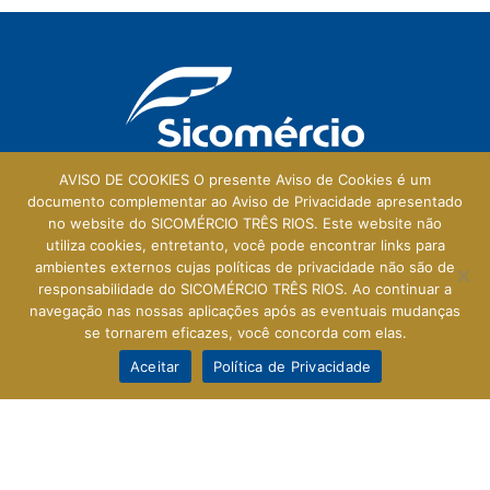
AVISO DE COOKIES O presente Aviso de Cookies é um
documento complementar ao Aviso de Privacidade apresentado
no website do SICOMÉRCIO TRÊS RIOS. Este website não
Galeria Central
utiliza cookies, entretanto, você pode encontrar links para
ambientes externos cujas políticas de privacidade não são de
Rua Prefeito Walter Francklin, 165 - Loja 114
responsabilidade do SICOMÉRCIO TRÊS RIOS. Ao continuar a
Centro - Três Rios - RJ - 25803-010
navegação nas nossas aplicações após as eventuais mudanças
se tornarem eficazes, você concorda com elas.
Aceitar
Política de Privacidade