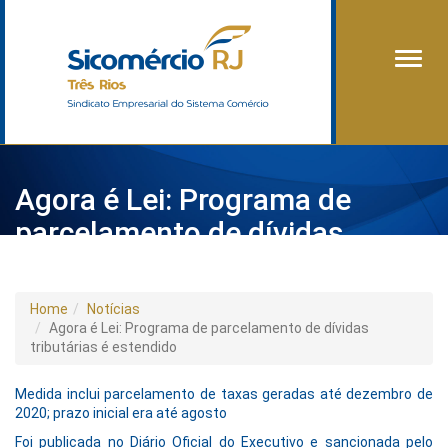
Alter
Agora é Lei: Programa de
parcelamento de dívidas
tributárias é estendido
Home
Notícias
Agora é Lei: Programa de parcelamento de dívidas
tributárias é estendido
Medida inclui parcelamento de taxas geradas até dezembro de
2020; prazo inicial era até agosto
Foi publicada no Diário Oficial do Executivo e sancionada pelo