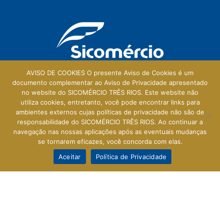
AVISO DE COOKIES O presente Aviso de Cookies é um
documento complementar ao Aviso de Privacidade apresentado
no website do SICOMÉRCIO TRÊS RIOS. Este website não
Galeria Central
utiliza cookies, entretanto, você pode encontrar links para
ambientes externos cujas políticas de privacidade não são de
Rua Prefeito Walter Francklin, 165 - Loja 114
responsabilidade do SICOMÉRCIO TRÊS RIOS. Ao continuar a
Centro - Três Rios - RJ - 25803-010
navegação nas nossas aplicações após as eventuais mudanças
se tornarem eficazes, você concorda com elas.
Aceitar
Política de Privacidade