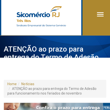
Alter
ATENÇÃO ao prazo para
entrega do Termo de Adesão
para funcionamento nos
feriados de novembro
Home
Notícias
ATENÇÃO ao prazo para entrega do Termo de Adesão
para funcionamento nos feriados de novembro