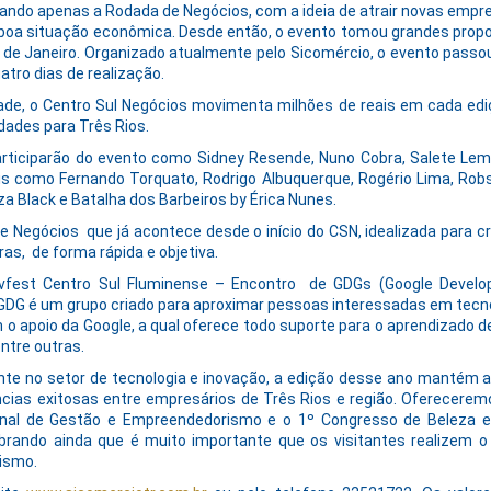
ando apenas a Rodada de Negócios, com a ideia de atrair novas em
 boa situação econômica. Desde então, o evento tomou grandes prop
de Janeiro. Organizado atualmente pelo Sicomércio, o evento passou
atro dias de realização.
e, o Centro Sul Negócios movimenta milhões de reais em cada ediç
dades para Três Rios.
rticiparão do evento como Sidney Resende, Nuno Cobra, Salete Lem
is como Fernando Torquato, Rodrigo Albuquerque, Rogério Lima, Rob
za Black e Batalha dos Barbeiros by Érica Nunes.
Negócios que já acontece desde o início do CSN, idealizada para cr
, de forma rápida e objetiva.
est Centro Sul Fluminense – Encontro de GDGs (Google Develope
 GDG é um grupo criado para aproximar pessoas interessadas em te
 o apoio da Google, a qual oferece todo suporte para o aprendizado de
ntre outras.
te no setor de tecnologia e inovação, a edição desse ano mantém aind
ncias exitosas entre empresários de Três Rios e região. Oferecer
onal de Gestão e Empreendedorismo e o 1º Congresso de Beleza e
brando ainda que é muito importante que os visitantes realizem 
ismo.