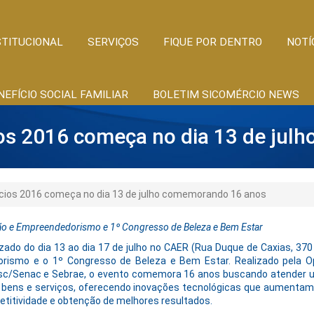
STITUCIONAL
SERVIÇOS
FIQUE POR DENTRO
NOTÍ
NEFÍCIO SOCIAL FAMILIAR
BOLETIM SICOMÉRCIO NEWS
os 2016 começa no dia 13 de ju
cios 2016 começa no dia 13 de julho comemorando 16 anos
ão e Empreendedorismo e 1º Congresso de Beleza e Bem Estar
izado do dia 13 ao dia 17 de julho no CAER (Rua Duque de Caxias, 37
ismo e o 1º Congresso de Beleza e Bem Estar. Realizado pela Op
esc/Senac e Sebrae, o evento comemora 16 anos buscando atender 
 bens e serviços, oferecendo inovações tecnológicas que aumentam 
titividade e obtenção de melhores resultados.