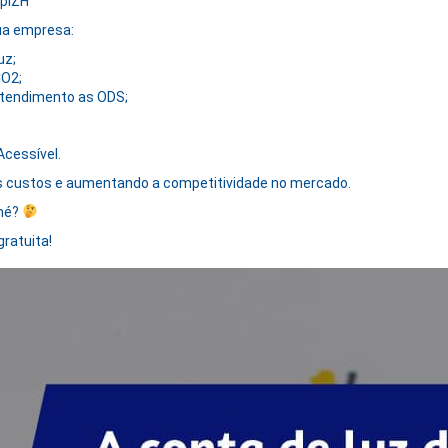
8piZH
ua empresa:
uz;
CO2;
atendimento as ODS;
Acessível.
 custos e aumentando a competitividade no mercado.
 né?
ratuita!