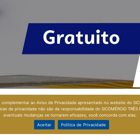
omplementar ao Aviso de Privacidade apresentado no website do SICOM
INSTITUCIONAL
íticas de privacidade não são de responsabilidade do SICOMÉRCIO TRÊS 
SERVIÇOS
eventuais mudanças se tornarem eficazes, você concorda com elas.
Galeria Central
FIQUE POR DENTRO
ito Walter Francklin, 165 - Loja 114
NOTÍCIAS
Aceitar
Política de Privacidade
CONTATO
ro - Três Rios - RJ - 25803-010
DOWNLOADS