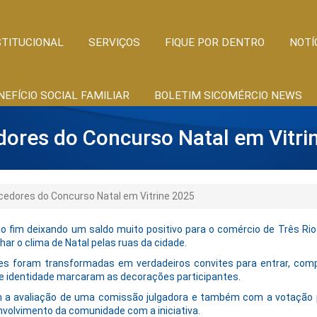
STITUCIONAL
SERVIÇOS
FIQUE POR DENTRO
NOTÍ
NEFÍCIO SOCIAL FAMILIAR
BOLETIM SICOMÉRCIO NEWS
ores do Concurso Natal em Vitri
edores do Concurso Natal em Vitrine 2025
o fim deixando um saldo muito positivo para o comércio de Três Rios
ar o clima de Natal pelas ruas da cidade.
es foram transformadas em verdadeiros convites para entrar, comp
 e identidade marcaram as decorações participantes.
 a avaliação de uma comissão julgadora e também com a votação po
nvolvimento da comunidade com a iniciativa.