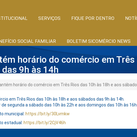
STITUCIONAL
SERVIÇOS
FIQUE POR DENTRO
NOTÍ
NEFÍCIO SOCIAL FAMILIAR
BOLETIM SICOMÉRCIO NEWS
ém horário do comércio em Três 
 das 9h às 14h
ntém horário do comércio em Três Rios das 10h às 18h e aos sábado
cio em Três Rios das 10h às 18h e aos sábados das 9h às 14h.
 de segunda a sábado das 10h às 22h e aos domingos das 10h às 16h
to municipal:
https://bit.ly/30Lvmkw
to estadual:
https://bit.ly/2CjV46h