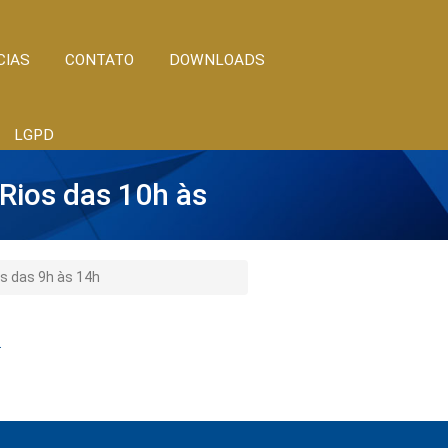
CIAS
CONTATO
DOWNLOADS
LGPD
Rios das 10h às
s das 9h às 14h
.