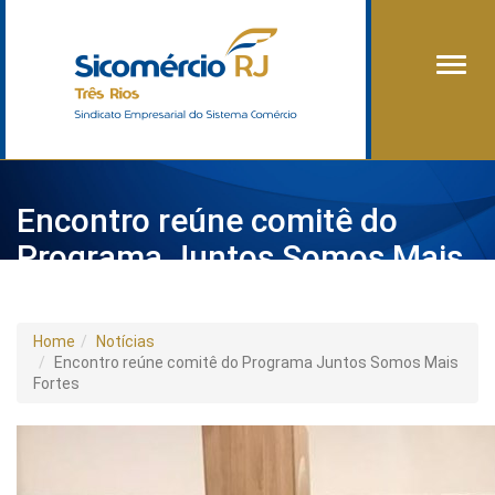
Alter
Encontro reúne comitê do
Programa Juntos Somos Mais
Fortes
Home
Notícias
Encontro reúne comitê do Programa Juntos Somos Mais
Fortes