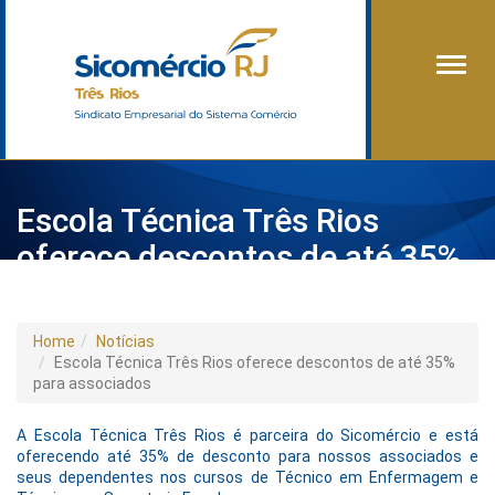
Alter
Escola Técnica Três Rios
oferece descontos de até 35%
para associados
Home
Notícias
Escola Técnica Três Rios oferece descontos de até 35%
para associados
A Escola Técnica Três Rios é parceira do Sicomércio e está
oferecendo até 35% de desconto para nossos associados e
seus dependentes nos cursos de Técnico em Enfermagem e