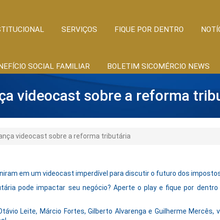
STITUCIONAL
SERVIÇOS
FIQUE POR DENTRO
NOTÍ
NEFÍCIO SOCIAL FAMILIAR
BOLETIM SICOMÉRCIO NEWS
a videocast sobre a reforma trib
ança videocast sobre a reforma tributária
niram em um videocast imperdível para discutir o futuro dos impostos 
ária pode impactar seu negócio? Aperte o play e fique por dentro
ávio Leite, Márcio Fortes, Gilberto Alvarenga e Guilherme Mercês,