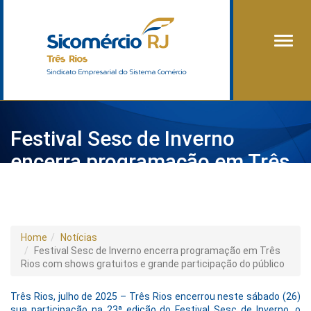
Alter
Festival Sesc de Inverno
encerra programação em Três
Rios com shows gratuitos e
grande participação do público
Home
Notícias
Festival Sesc de Inverno encerra programação em Três
Rios com shows gratuitos e grande participação do público
Três Rios, julho de 2025 – Três Rios encerrou neste sábado (26)
sua participação na 23ª edição do Festival Sesc de Inverno, o