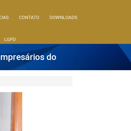
CIAS
CONTATO
DOWNLOADS
LGPD
empresários do