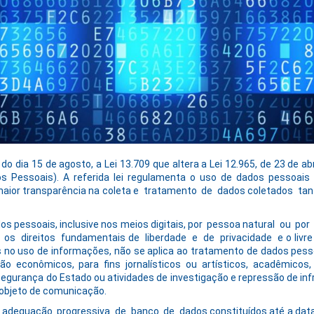
o do dia 15 de agosto, a Lei 13.709 que altera a Lei 12.965, de 23 de a
s Pessoais). A referida lei regulamenta o uso de dados pessoais 
maior transparência na coleta e tratamento de dados coletados t
dos pessoais, inclusive nos meios digitais, por pessoa natural ou por
 os direitos fundamentais de liberdade e de privacidade e o livre
s no uso de informações, não se aplica ao tratamento de dados pesso
ão econômicos, para fins jornalísticos ou artísticos, acadêmicos,
segurança do Estado ou atividades de investigação e repressão de inf
m objeto de comunicação.
adequação progressiva de banco de dados constituídos até a data d