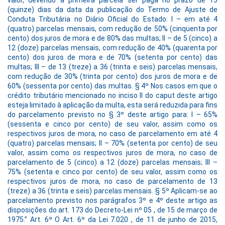
(quinze) dias da data da publicação do Termo de Ajuste de
Conduta Tributária no Diário Oficial do Estado: I – em até 4
(quatro) parcelas mensais, com redução de 50% (cinqüenta por
cento) dos juros de mora e de 80% das multas; II – de 5 (cinco) a
12 (doze) parcelas mensais, com redução de 40% (quarenta por
cento) dos juros de mora e de 70% (setenta por cento) das
multas; III – de 13 (treze) a 36 (trinta e seis) parcelas mensais,
com redução de 30% (trinta por cento) dos juros de mora e de
60% (sessenta por cento) das multas. § 4º Nos casos em que o
crédito tributário mencionado no inciso II do caput deste artigo
esteja limitado à aplicação da multa, esta será reduzida para fins
do parcelamento previsto no § 3º deste artigo para: I – 65%
(sessenta e cinco por cento) de seu valor, assim como os
respectivos juros de mora, no caso de parcelamento em até 4
(quatro) parcelas mensais; II – 70% (setenta por cento) de seu
valor, assim como os respectivos juros de mora, no caso de
parcelamento de 5 (cinco) a 12 (doze) parcelas mensais; III –
75% (setenta e cinco por cento) de seu valor, assim como os
respectivos juros de mora, no caso de parcelamento de 13
(treze) a 36 (trinta e seis) parcelas mensais. § 5º Aplicam-se ao
parcelamento previsto nos parágrafos 3º e 4º deste artigo as
disposições do art. 173 do Decreto-Lei nº 05 , de 15 de março de
1975.” Art. 6º O Art. 6º da Lei 7.020 , de 11 de junho de 2015,