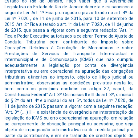
Estado do Rio de Janeiro, Faço saber que a Assembléia
Legislativa do Estado do Rio de Janeiro decreta e eu sanciono a
seguinte Lei: Art. 1º Fica prorrogado o prazo fixado no art. 4º da
Lei nº 7.020 , de 11 de junho de 2015, para 10 de setembro de
2015. Art. 2º Fica alterado o art. 1º da Lei nº 7.020 , de 11 de junho
de 2015, que passa a vigorar com a seguinte redação: “Art. 1º
Fica o Poder Executivo autorizado a celebrar Termo de Ajuste de
Conduta Tributária com contribuinte do Imposto sobre
Operações Relativas à Circulação de Mercadorias e sobre
Prestações de Serviços de Transporte Interestadual e
Intermunicipal e de Comunicação (ICMS) que não cumpriu
adequadamente a legislação por conta de divergência
interpretativa ou erro operacional na apuração das obrigações
tributárias atinentes ao imposto, objeto de litígio judicial ou
administrativo, observadas as condições previstas nesta lei,
bem como os princípios contidos no artigo 37, caput, da
Constituição Federal.” Art. 3º Os incisos II e III do art. 3º, o inciso I
do § 2º do art. 4º e o inciso I do art. 5º, todos da Lei nº 7.020 , de
11 de junho de 2015, passam a vigorar com a seguinte redação:
“Art. 3º (…..) II – a existência de divergência na interpretação da
legislação do ICMS ou erro operacional na apuração, em relação
ao cumprimento de obrigação principal ou acessória, que seja
objeto de impugnação administrativa ou de medida judicial por
parte do contribuinte, e em se tratando de créditos objeto de