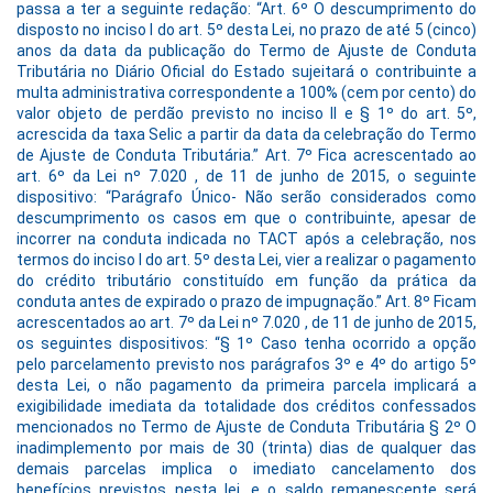
passa a ter a seguinte redação: “Art. 6º O descumprimento do
disposto no inciso I do art. 5º desta Lei, no prazo de até 5 (cinco)
anos da data da publicação do Termo de Ajuste de Conduta
Tributária no Diário Oficial do Estado sujeitará o contribuinte a
multa administrativa correspondente a 100% (cem por cento) do
valor objeto de perdão previsto no inciso II e § 1º do art. 5º,
acrescida da taxa Selic a partir da data da celebração do Termo
de Ajuste de Conduta Tributária.” Art. 7º Fica acrescentado ao
art. 6º da Lei nº 7.020 , de 11 de junho de 2015, o seguinte
dispositivo: “Parágrafo Único- Não serão considerados como
descumprimento os casos em que o contribuinte, apesar de
incorrer na conduta indicada no TACT após a celebração, nos
termos do inciso I do art. 5º desta Lei, vier a realizar o pagamento
do crédito tributário constituído em função da prática da
conduta antes de expirado o prazo de impugnação.” Art. 8º Ficam
acrescentados ao art. 7º da Lei nº 7.020 , de 11 de junho de 2015,
os seguintes dispositivos: “§ 1º Caso tenha ocorrido a opção
pelo parcelamento previsto nos parágrafos 3º e 4º do artigo 5º
desta Lei, o não pagamento da primeira parcela implicará a
exigibilidade imediata da totalidade dos créditos confessados
mencionados no Termo de Ajuste de Conduta Tributária § 2º O
inadimplemento por mais de 30 (trinta) dias de qualquer das
demais parcelas implica o imediato cancelamento dos
benefícios previstos nesta lei, e o saldo remanescente será