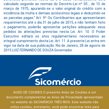
calculado segundo as normas do Decreto-Lei nº 05 , de 15 de
março de 1975, apurando-se o valor original do crédito com a
incidência da multa e demais acréscimos legais e deduzindo-se
as parcelas pagas.” Art. 9º Os Contribuintes que apresentaram
requerimentos até o dia 31 de julho de 2015, e não tenham feito
o pagamento, poderão apresentar petições adequando seus
pedidos às alterações previstas nesta Lei. Art. 10. O Poder
Executivo editará os atos regulamentares necessários ao
integral cumprimento desta Lei. Art. 11. A presente Lei entra em
vigor na data de sua publicação. Rio de Janeiro, 28 de agosto de
2015 LUIZ FERNANDO DE SOUZA Governador
AVISO DE COOKIES O presente Aviso de Cookies é um
documento complementar ao Aviso de Privacidade apresentado
no website do SICOMÉRCIO TRÊS RIOS. Este website não
Galeria Central
utiliza cookies, entretanto, você pode encontrar links para