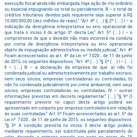
execução fiscal ainda não embargada, haja ação de rito ordinário
ou especial impugnando-os total ou parcialmente. III – o total de
créditos tributários devidos pelo requerente seja superior à R$
10.000.000,00 (dez milhões de reais).” “Art. 4º (…..) § 2º (…..) I – a
indicação da divergência interpretativa ou erro operacional de
que trata o inciso II do artigo 3º desta Lei;” Art. 5º (…..) I – o
compromisso de que o devedor não mais incorrerá na conduta
por conta de divergência interpretativa ou erro operacional
objeto de impugnação administrativa ou medida judicial;” Art. 4º
Ficam acrescentados ao art. 4º da Lei nº 7.020 , de 11 de junho
de 2015, os seguintes dispositivos: “Art. 4º (…..) “§ 2º (…..) I – (…..)
II – (…..) III – a declaração da empresa de que: a) não foi
condenada judicial ou administrativamente por trabalho escravo,
nem seus sócios, empresas controladoras ou controladas; b)
não foi condenada judicialmente por crime ambiental, nem seus
sócios, empresas controladoras ou controladas; IV – outras
informações previstas em decreto regulamentar.” (…..) “§ 9º O
requerimento previsto no caput deste artigo poderá ser
apresentado em conjunto por empresa controladora em relação
às suas controladas.” Art. 5º Ficam acrescentados ao art. 5º da
Lei nº 7.020 , de 11 de junho de 2015, os seguintes dispositivos:
“§ 3º A condição prevista no inciso II deste artigo poderá,
mediante requerimento, ser substituída pelo parcelamento do
valor, devendo a primeira parcela ser paga no prazo de 15