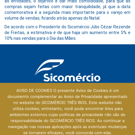
as entidades, o objetivo é dar mais comodidade, para que as
compras sejam feitas com maior tranquilidade, já que a data
comemorativa é a segunda mais importante para o varejo em
volume de vendas, ficando atrás apenas do Natal.
De acordo com o Presidente do Sicomércio Júlio Cézar Rezende
de Freitas, a estimativa é de que haja um aumento entre 5% e
10% nas vendas para o Dia das Mães.
AVISO DE COOKIES O presente Aviso de Cookies é um
documento complementar ao Aviso de Privacidade apresentado
no website do SICOMÉRCIO TRÊS RIOS. Este website não
Galeria Central
utiliza cookies, entretanto, você pode encontrar links para
ambientes externos cujas políticas de privacidade não são de
Rua Prefeito Walter Francklin, 165 - Loja 114
responsabilidade do SICOMÉRCIO TRÊS RIOS. Ao continuar a
Centro - Três Rios - RJ - 25803-010
navegação nas nossas aplicações após as eventuais mudanças
se tornarem eficazes, você concorda com elas.