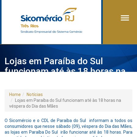
Alter
Lojas em Paraíba do Sul
funcionam até às 18 horas na
véspera do Dia das Mães
Home
Notícias
Lojas em Paraíba do Sul funcionam até às 18 horas na
véspera do Dia das Mães
O Sicomércio e o CDL de Paraíba do Sul informam a todos os
consumidores que nesse sábado (09), véspera do Dia das Mães,
as lojas em Paraíba Do Sul irão funcionar até às 18 horas. Para