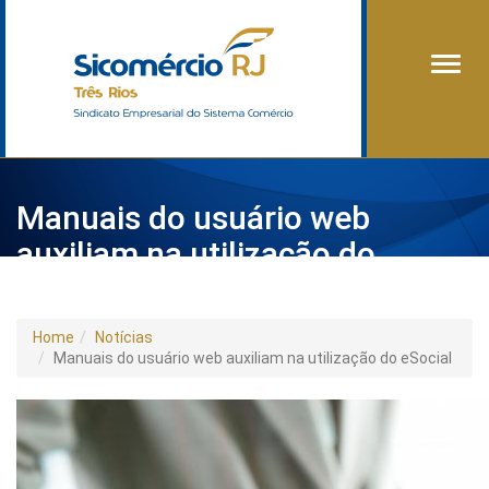
Alter
Manuais do usuário web
auxiliam na utilização do
eSocial
Home
Notícias
Manuais do usuário web auxiliam na utilização do eSocial