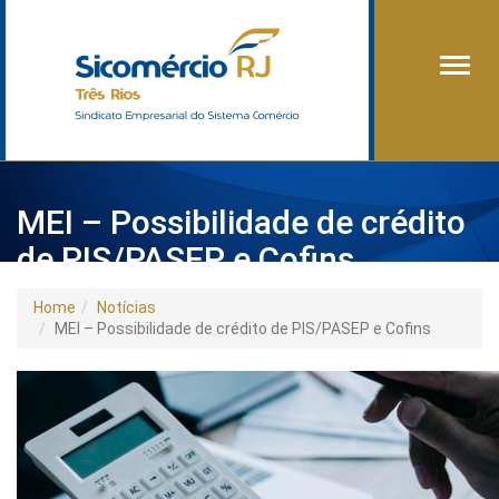
Alter
MEI – Possibilidade de crédito
de PIS/PASEP e Cofins
Home
Notícias
MEI – Possibilidade de crédito de PIS/PASEP e Cofins