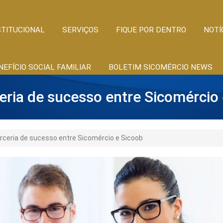
STITUCIONAL
SERVIÇOS
FIQUE POR DENTRO
NOTÍ
NEFÍCIO SOCIAL FAMILIAR
BOLETIM SICOMÉRCIO NEWS
eria de sucesso entre Sicomércio
rceria de sucesso entre Sicomércio e Sicoob