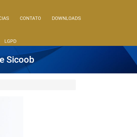
CIAS
CONTATO
DOWNLOADS
LGPD
 e Sicoob