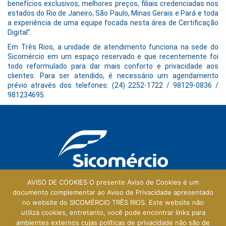
benefícios exclusivos, melhores preços, filiais credenciadas nos
estados do Rio de Janeiro, São Paulo, Minas Gerais e Pará e toda
a experiência de uma equipe focada nesta área de Certificação
Digital”.
Em Três Rios, a unidade de atendimento funciona na sede do
Sicomércio em um espaço reservado e que recentemente foi
todo reformulado para dar mais conforto e privacidade aos
clientes. Para ser atendido, é necessário um agendamento
prévio através dos telefones: (24) 2252-1722 / 98129-0836 /
981234695.
AVISO DE COOKIES O presente Aviso de Cookies é um
documento complementar ao Aviso de Privacidade apresentado
no website do SICOMÉRCIO TRÊS RIOS. Este website não
Galeria Central
utiliza cookies, entretanto, você pode encontrar links para
ambientes externos cujas políticas de privacidade não são de
Rua Prefeito Walter Francklin, 165 - Loja 114