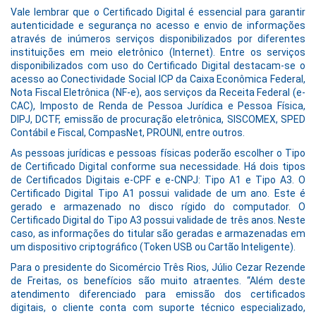
Vale lembrar que o Certificado Digital é essencial para garantir
autenticidade e segurança no acesso e envio de informações
através de inúmeros serviços disponibilizados por diferentes
instituições em meio eletrônico (Internet). Entre os serviços
disponibilizados com uso do Certificado Digital destacam-se o
acesso ao Conectividade Social ICP da Caixa Econômica Federal,
Nota Fiscal Eletrônica (NF-e), aos serviços da Receita Federal (e-
CAC), Imposto de Renda de Pessoa Jurídica e Pessoa Física,
DIPJ, DCTF, emissão de procuração eletrônica, SISCOMEX, SPED
Contábil e Fiscal, CompasNet, PROUNI, entre outros.
As pessoas jurídicas e pessoas físicas poderão escolher o Tipo
de Certificado Digital conforme sua necessidade. Há dois tipos
de Certificados Digitais e-CPF e e-CNPJ: Tipo A1 e Tipo A3. O
Certificado Digital Tipo A1 possui validade de um ano. Este é
gerado e armazenado no disco rígido do computador. O
Certificado Digital do Tipo A3 possui validade de três anos. Neste
caso, as informações do titular são geradas e armazenadas em
um dispositivo criptográfico (Token USB ou Cartão Inteligente).
Para o presidente do Sicomércio Três Rios, Júlio Cezar Rezende
de Freitas, os benefícios são muito atraentes. “Além deste
atendimento diferenciado para emissão dos certificados
digitais, o cliente conta com suporte técnico especializado,