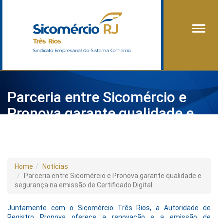
Alter
Parceria entre Sicomércio e
Pronova garante qualidade e
segurança na emissão de
Certificado Digital
Home
Notícias
Parceria entre Sicomércio e Pronova garante qualidade e
segurança na emissão de Certificado Digital
Juntamente com o Sicomércio Três Rios, a Autoridade de
Registro Pronova oferece a renovação e a emissão de