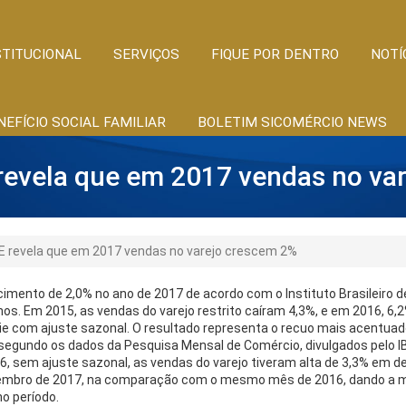
STITUCIONAL
SERVIÇOS
FIQUE POR DENTRO
NOTÍ
NEFÍCIO SOCIAL FAMILIAR
BOLETIM SICOMÉRCIO NEWS
revela que em 2017 vendas no va
E revela que em 2017 vendas no varejo crescem 2%
ento de 2,0% no ano de 2017 de acordo com o Instituto Brasileiro de 
nos. Em 2015, as vendas do varejo restrito caíram 4,3%, e em 2016, 6
rie com ajuste sazonal. O resultado representa o recuo mais acentuad
 segundo os dados da Pesquisa Mensal de Comércio, divulgados pelo I
sem ajuste sazonal, as vendas do varejo tiveram alta de 3,3% em d
bro de 2017, na comparação com o mesmo mês de 2016, dando a maio
no período.