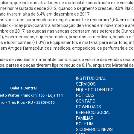
liado, que inclui as atividades de material de construção e de veícul
 o melhor resultado desde 2012, quando o segmento cresceu 8,0%. N
iado tiveram alta de 6,4% em dezembro de 2017.
s varejistas surpreenderam negativamente e recuaram 1,5% em rela
 Black Friday provocaram a antecipação de vendas em novembro e af
ro de 2017, as quedas nas vendas ocorreram nos setores de Outros 
-4,0%); Hipermercados, supermercados, produtos alimentícios, bebidas e 
 e lubrificantes (-1,0%) e Equipamentos e material para escritório, i
em Artigos farmacêuticos, médicos, ortopédicos, de perfumaria e cos
vidades de veículos e material de construção, o volume das vendas r
s, partes e peças tiveram ligeiro recuo de 0,1%, enquanto Material d
INSTITUCIONAL
SERVIÇOS
Galeria Central
FIQUE POR DENTRO
ito Walter Francklin, 165 - Loja 114
NOTÍCIAS
CONTATO
ro - Três Rios - RJ - 25803-010
DOWNLOADS
BENEFÍCIO SOCIAL
FAMILIAR
BOLETIM
SICOMÉRCIO NEWS