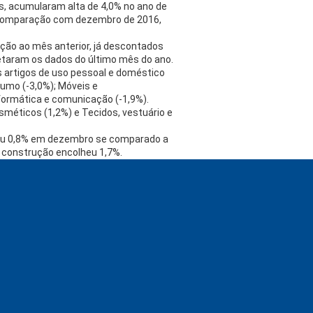
os, acumularam alta de 4,0% no ano de
a comparação com dezembro de 2016,
ção ao mês anterior, já descontados
etaram os dados do último mês do ano.
artigos de uso pessoal e doméstico
fumo (-3,0%); Móveis e
nformática e comunicação (-1,9%).
méticos (1,2%) e Tecidos, vestuário e
ecuou 0,8% em dezembro se comparado a
e construção encolheu 1,7%.