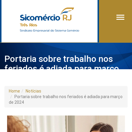
Alter
Portaria sobre trabalho nos
feriados é adiada para março
de 2024
Home
Notícias
Portaria sobre trabalho nos feriados é adiada para março
de 2024