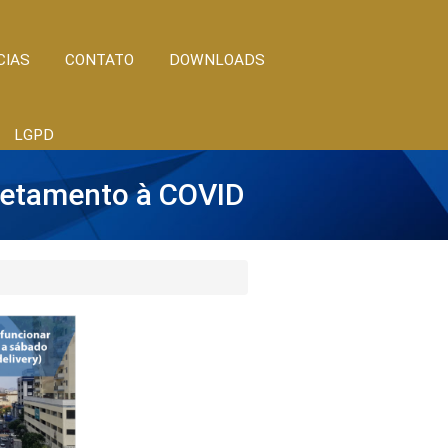
CIAS
CONTATO
DOWNLOADS
LGPD
fretamento à COVID