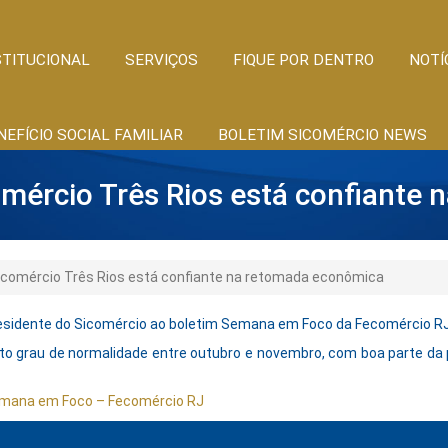
STITUCIONAL
SERVIÇOS
FIQUE POR DENTRO
NOTÍ
NEFÍCIO SOCIAL FAMILIAR
BOLETIM SICOMÉRCIO NEWS
omércio Três Rios está confiante 
icomércio Três Rios está confiante na retomada econômica
Presidente do Sicomércio ao boletim Semana em Foco da Fecomércio RJ
rto grau de normalidade entre outubro e novembro, com boa parte d
mana em Foco – Fecomércio RJ