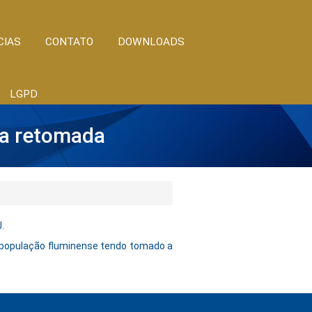
CIAS
CONTATO
DOWNLOADS
LGPD
na retomada
.
a população fluminense tendo tomado a