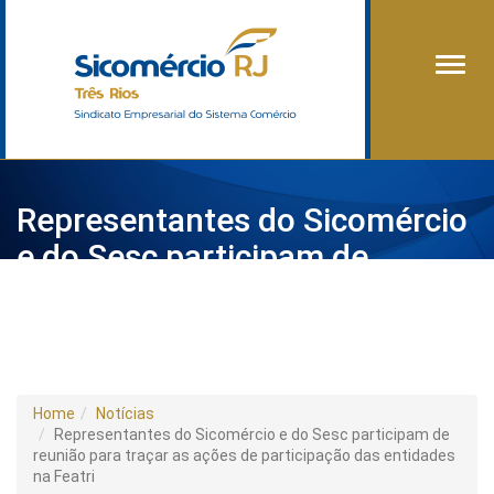
Alter
Representantes do Sicomércio
e do Sesc participam de
reunião para traçar as ações
de participação das entidades
na Featri
Home
Notícias
Representantes do Sicomércio e do Sesc participam de
reunião para traçar as ações de participação das entidades
na Featri