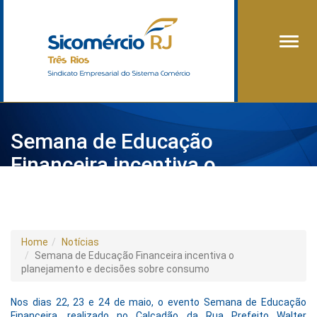
Alter
Semana de Educação
Financeira incentiva o
planejamento e decisões sobre
consumo
Home
Notícias
Semana de Educação Financeira incentiva o
planejamento e decisões sobre consumo
Nos dias 22, 23 e 24 de maio, o evento Semana de Educação
Financeira, realizado no Calçadão da Rua Prefeito Walter