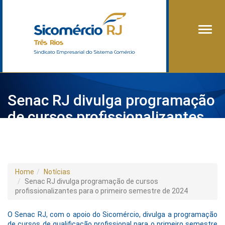
Alter
Senac RJ divulga programação
de cursos profissionalizantes
para o primeiro semestre de
2024
Home
Notícias
Senac RJ divulga programação de cursos
profissionalizantes para o primeiro semestre de 2024
O Senac RJ, com o apoio do Sicomércio, divulga a programação
de cursos de qualificação profissional para o primeiro semestre