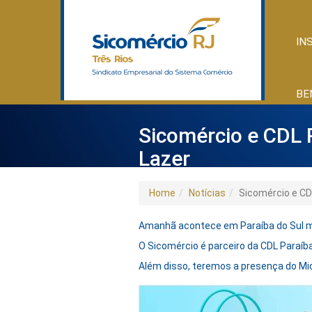
IN
BE
Sicomércio e CDL
Lazer
Home
Notícias
Sicomércio e C
Amanhã acontece em Paraíba do Sul m
O Sicomércio é parceiro da CDL Paraíba
Além disso, teremos a presença do Mick