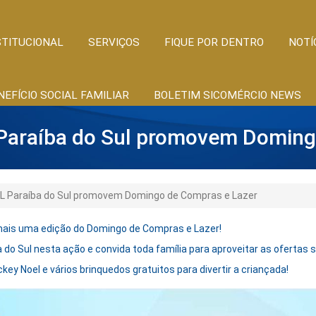
STITUCIONAL
SERVIÇOS
FIQUE POR DENTRO
NOTÍ
NEFÍCIO SOCIAL FAMILIAR
BOLETIM SICOMÉRCIO NEWS
 Paraíba do Sul promovem Domin
DL Paraíba do Sul promovem Domingo de Compras e Lazer
ais uma edição do Domingo de Compras e Lazer!
 do Sul nesta ação e convida toda família para aproveitar as ofertas 
ey Noel e vários brinquedos gratuitos para divertir a criançada!