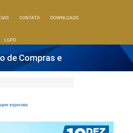
CIAS
CONTATO
DOWNLOADS
LGPD
go de Compras e
super especiais.