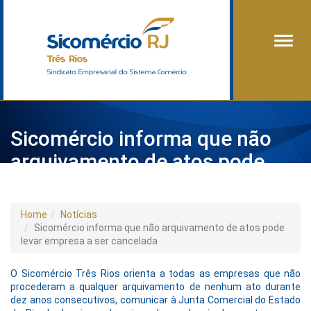
Alter
Sicomércio informa que não
arquivamento de atos pode
levar empresa a ser cancelada
Home
Notícias
Sicomércio informa que não arquivamento de atos pode
levar empresa a ser cancelada
O Sicomércio Três Rios orienta a todas as empresas que não
procederam a qualquer arquivamento de nenhum ato durante
dez anos consecutivos, comunicar à Junta Comercial do Estado