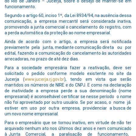
do Rio de Janeiro – Jucerja, sobre o desejo de manter-se em
funcionamento.
Segundo o artigo 60, inciso 1º, da Lei 8934/94, na ausência dessa
comunicação, a empresa mercantil será considerada inativa,
promovendo a junta comercial o cancelamento do registro, com
a perda automática da proteção ao nome empresarial.
Ainda de acordo com o artigo, a empresa será notificada
previamente pela junta, mediante comunicação direta ou por
edital, fazendo a comunicação do cancelamento às autoridades
arrecadoras, no prazo de até dez dias.
Para a sociedade empresária fazer a reativação, deve ser
solicitado o pedido conforme modelo existente no site da
Jucerja (
www.jucerja.rj.gov.br
), tendo em vista que serão
mantidos os números de NIRE e do CNPJ. E como na declaração
de inatividade a empresa perde a sua denominação (nome
empresarial) é aconselhável certificar se nesse período o nome
não foi aproveitado por outro usuário. Se por acaso, o nome já
estiver em uso por outra empresa, providenciar a busca de
um novo nome empresarial.
Para o empresário que se tornou inativo, em virtude de não ter
arquivado nenhum ato nos últimos dez anos e nem comunicado
à Junta Comercial, a paralisação de funcionamento,