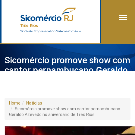
Alter
Sicomércio promove show com
cantor pernambucano Geraldo
Azevedo no aniversário de Três
Rios
Home
Notícias
Sicomércio promove show com cantor pernambucano
Geraldo Azevedo no aniversário de Três Rios