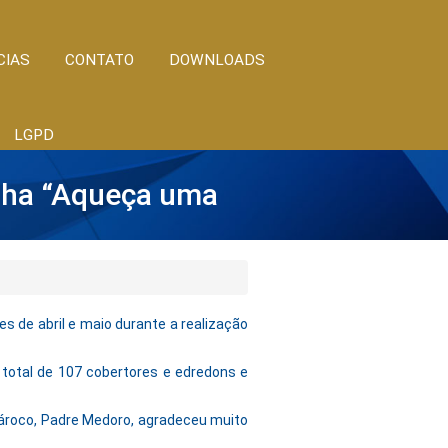
CIAS
CONTATO
DOWNLOADS
LGPD
anha “Aqueça uma
s de abril e maio durante a realização
 total de 107 cobertores e edredons e
pároco, Padre Medoro, agradeceu muito