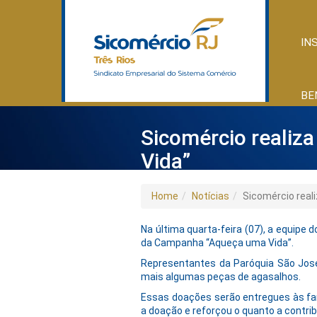
IN
BE
Sicomércio realiz
Vida”
Home
Notícias
Sicomércio real
Na última quarta-feira (07), a equipe
da Campanha “Aqueça uma Vida”.
Representantes da Paróquia São José 
mais algumas peças de agasalhos.
Essas doações serão entregues às fam
a doação e reforçou o quanto a contri