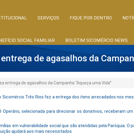
STITUCIONAL
SERVIÇOS
FIQUE POR DENTRO
NOTÍ
NEFÍCIO SOCIAL FAMILIAR
BOLETIM SICOMÉRCIO NEWS
a entrega de agasalhos da Camp
iza entrega de agasalhos da Campanha “Aqueça uma Vida”
 do Sicomércio Três Rios fez a entrega dos itens arrecadados nos mese
Operário, selecionada para direcionar os donativos, receberam um
ílias em vulnerabilidade social que são atendidas pela Paróquia. O 
buição ajudará aos mais necessitados.