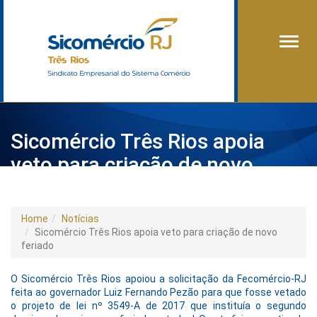
Alter
Sicomércio Três Rios apoia
veto para criação de novo
feriado
Home
Notícias
Sicomércio Três Rios apoia veto para criação de novo
feriado
O Sicomércio Três Rios apoiou a solicitação da Fecomércio-RJ
feita ao governador Luiz Fernando Pezão para que fosse vetado
o projeto de lei nº 3549-A de 2017 que instituía o segundo