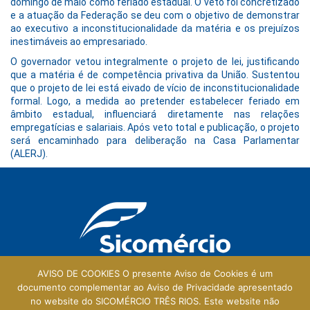
domingo de maio como feriado estadual. O veto foi concretizado
e a atuação da Federação se deu com o objetivo de demonstrar
ao executivo a inconstitucionalidade da matéria e os prejuízos
inestimáveis ao empresariado.
O governador vetou integralmente o projeto de lei, justificando
que a matéria é de competência privativa da União. Sustentou
que o projeto de lei está eivado de vício de inconstitucionalidade
formal. Logo, a medida ao pretender estabelecer feriado em
âmbito estadual, influenciará diretamente nas relações
empregatícias e salariais. Após veto total e publicação, o projeto
será encaminhado para deliberação na Casa Parlamentar
(ALERJ).
AVISO DE COOKIES O presente Aviso de Cookies é um
documento complementar ao Aviso de Privacidade apresentado
no website do SICOMÉRCIO TRÊS RIOS. Este website não