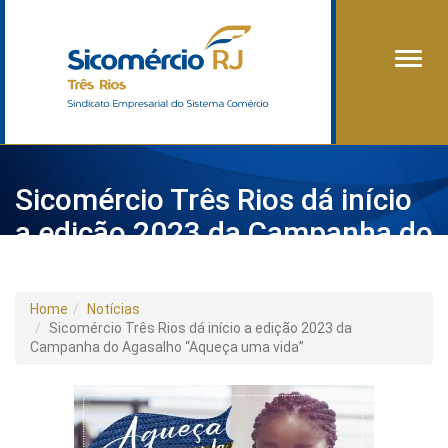
Alter
Sicomércio Três Rios dá início
a edição 2023 da Campanha do
Agasalho “Aqueça uma vida”
Home
Notícias
Sicomércio Três Rios dá início a edição 2023 da
Campanha do Agasalho “Aqueça uma vida”