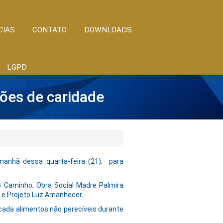
CIAS
CONTATO
DOWNLOADS
LGPD
ções de caridade
manhã dessa quarta-feira (21), para
o Caminho; Obra Social Madre Palmira
a e Projeto Luz Amanhecer.
ecada alimentos não perecíveis durante