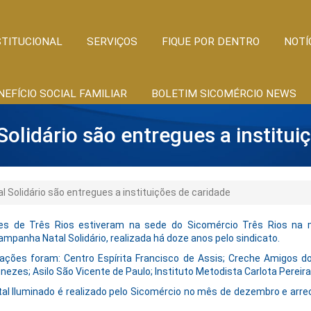
STITUCIONAL
SERVIÇOS
FIQUE POR DENTRO
NOTÍ
NEFÍCIO SOCIAL FAMILIAR
BOLETIM SICOMÉRCIO NEWS
olidário são entregues a institui
 Solidário são entregues a instituições de caridade
es de Três Rios estiveram na sede do Sicomércio Três Rios na 
panha Natal Solidário, realizada há doze anos pelo sindicato.
ações foram: Centro Espírita Francisco de Assis; Creche Amigos d
enezes; Asilo São Vicente de Paulo; Instituto Metodista Carlota Pereir
atal Iluminado é realizado pelo Sicomércio no mês de dezembro e arr