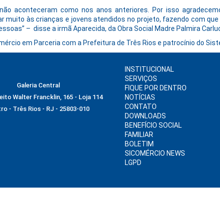
 não aconteceram como nos anos anteriores. Por isso agradec
udar muito às crianças e jovens atendidos no projeto, fazendo com qu
essoas” – disse a irmã Aparecida, da Obra Social Madre Palmira Carluc
comércio em Parceria com a Prefeitura de Três Rios e patrocínio do S
INSTITUCIONAL
SERVIÇOS
Galeria Central
FIQUE POR DENTRO
ito Walter Francklin, 165 - Loja 114
NOTÍCIAS
CONTATO
ro - Três Rios - RJ - 25803-010
DOWNLOADS
BENEFÍCIO SOCIAL
FAMILIAR
BOLETIM
SICOMÉRCIO NEWS
LGPD