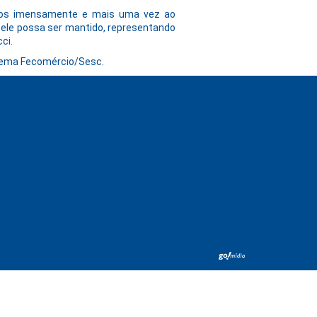
emos imensamente e mais uma vez ao
e ele possa ser mantido, representando
ci.
istema Fecomércio/Sesc.