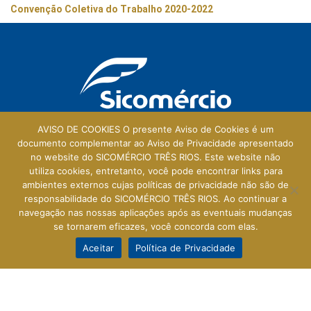
Convenção Coletiva do Trabalho 2020-2022
AVISO DE COOKIES O presente Aviso de Cookies é um
documento complementar ao Aviso de Privacidade apresentado
no website do SICOMÉRCIO TRÊS RIOS. Este website não
Galeria Central
utiliza cookies, entretanto, você pode encontrar links para
ambientes externos cujas políticas de privacidade não são de
Rua Prefeito Walter Francklin, 165 - Loja 114
responsabilidade do SICOMÉRCIO TRÊS RIOS. Ao continuar a
Centro - Três Rios - RJ - 25803-010
navegação nas nossas aplicações após as eventuais mudanças
se tornarem eficazes, você concorda com elas.
Aceitar
Política de Privacidade