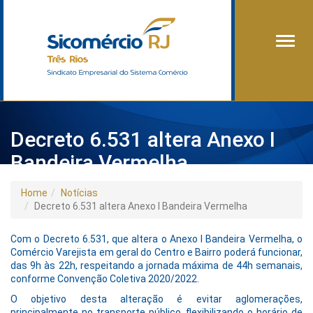
Alter
Decreto 6.531 altera Anexo I
Bandeira Vermelha
Home
Notícias
Decreto 6.531 altera Anexo I Bandeira Vermelha
Com o Decreto 6.531, que altera o Anexo I Bandeira Vermelha, o
Comércio Varejista em geral do Centro e Bairro poderá funcionar,
das 9h às 22h, respeitando a jornada máxima de 44h semanais,
conforme Convenção Coletiva 2020/2022.
O objetivo desta alteração é evitar aglomerações,
principalmente no transporte público, flexibilizando o horário de