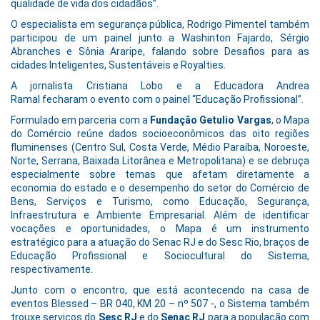
qualidade de vida dos cidadãos”.
O especialista em segurança pública, Rodrigo Pimentel também
participou de um painel junto a Washinton Fajardo, Sérgio
Abranches e Sônia Araripe, falando sobre Desafios para as
cidades Inteligentes, Sustentáveis e Royalties.
A jornalista Cristiana Lobo e a Educadora Andrea
Ramal fecharam o evento com o painel “Educação Profissional”.
Formulado em parceria com a
Fundação Getulio Vargas
, o Mapa
do Comércio reúne dados socioeconômicos das oito regiões
fluminenses (Centro Sul, Costa Verde, Médio Paraíba, Noroeste,
Norte, Serrana, Baixada Litorânea e Metropolitana) e se debruça
especialmente sobre temas que afetam diretamente a
economia do estado e o desempenho do setor do Comércio de
Bens, Serviços e Turismo, como Educação, Segurança,
Infraestrutura e Ambiente Empresarial. Além de identificar
vocações e oportunidades, o Mapa é um instrumento
estratégico para a atuação do Senac RJ e do Sesc Rio, braços de
Educação Profissional e Sociocultural do Sistema,
respectivamente.
Junto com o encontro, que está acontecendo na casa de
eventos Blessed – BR 040, KM 20 – nº 507 -, o Sistema também
trouxe serviços do
Sesc RJ
e do
Senac RJ
para a população com