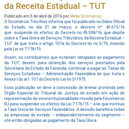
da Receita Estadual – TUT
Publicado em
5 de abril de 2016
por
Midia Sicomercio
.
O Sicomércio Três Rios informa que foi publicado no Diário Oficial
do Estado, no dia 31 de março, o decreto nº. 45.615/16
que suspende os efeitos do Decreto no 45.598/16, que dispõe
sobre a Taxa Única de Serviços Tributários da Receita Estadual –
TUT de que trata o artigo 107a do Decreto-lei no 5/75, inserido
pela Lei no 7.176/15.
Assim, os contribuintes que estariam obrigados ao pagamento
da TUT, devem, para obtenção dos serviços prestados pela
Secretaria de Estado de Fazenda, continuar a pagar as Taxas de
Serviços Estaduais – Administração Fazendária de que trata o
Anexo I do art. 107 do Decreto-Lei no 5/1975.
Essa publicação se deve a concessão de liminar proferida pelo
Órgão Especial do Tribunal de Justiça do estado em ação de
representação de inconstitucionalidade movida pela Fecomércio
RJ para suspender os efeitos da Lei 7.176/15 – a lei que instituiu
a Taxa Única de Serviços Fazendários. A decisão beneficia todas
as empresas do estado – independentemente do segmento –
até então obrigadas ao pagamento da Taxa Única.