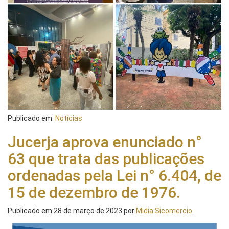
Publicado em:
Notícias
Jucerja aprova enunciado n°
63 que trata das publicações
ordenadas pela Lei n° 6.404, de
15 de dezembro de 1976.
Publicado em
28 de março de 2023
por
Midia Sicomercio
.