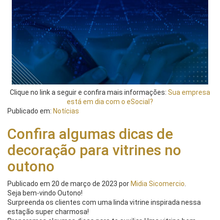
Clique no link a seguir e confira mais informações:
Sua empresa
está em dia com o eSocial?
Publicado em:
Notícias
Confira algumas dicas de
decoração para vitrines no
outono
Publicado em
20 de março de 2023
por
Midia Sicomercio
.
Seja bem-vindo Outono!
Surpreenda os clientes com uma linda vitrine inspirada nessa
estação super charmosa!