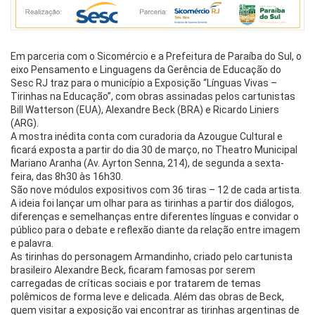
Em parceria com o Sicomércio e a Prefeitura de Paraíba do Sul, o
eixo Pensamento e Linguagens da Gerência de Educação do
Sesc RJ traz para o município a Exposição “Línguas Vivas –
Tirinhas na Educação”, com obras assinadas pelos cartunistas
Bill Watterson (EUA), Alexandre Beck (BRA) e Ricardo Liniers
(ARG).
A mostra inédita conta com curadoria da Azougue Cultural e
ficará exposta a partir do dia 30 de março, no Theatro Municipal
Mariano Aranha (Av. Ayrton Senna, 214), de segunda a sexta-
feira, das 8h30 às 16h30.
São nove módulos expositivos com 36 tiras – 12 de cada artista.
A ideia foi lançar um olhar para as tirinhas a partir dos diálogos,
diferenças e semelhanças entre diferentes línguas e convidar o
público para o debate e reflexão diante da relação entre imagem
e palavra.
As tirinhas do personagem Armandinho, criado pelo cartunista
brasileiro Alexandre Beck, ficaram famosas por serem
carregadas de críticas sociais e por tratarem de temas
polêmicos de forma leve e delicada. Além das obras de Beck,
quem visitar a exposição vai encontrar as tirinhas argentinas de