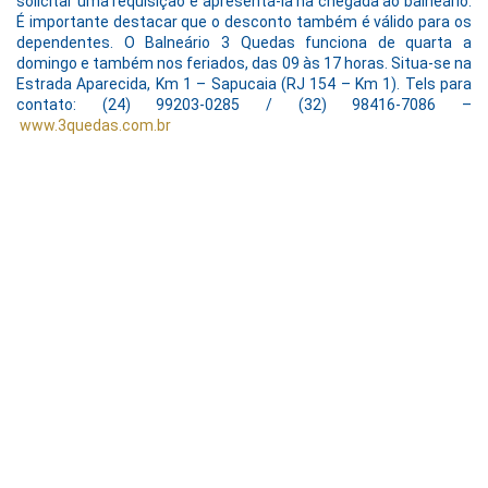
solicitar uma requisição e apresentá-la na chegada ao balneário.
É importante destacar que o desconto também é válido para os
dependentes. O Balneário 3 Quedas funciona de quarta a
domingo e também nos feriados, das 09 às 17 horas. Situa-se na
Estrada Aparecida, Km 1 – Sapucaia (RJ 154 – Km 1). Tels para
contato: (24) 99203-0285 / (32) 98416-7086 –
www.3quedas.com.br