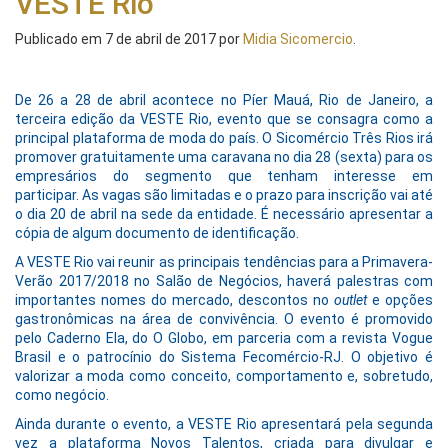
VESTE Rio
Publicado em
7 de abril de 2017
por
Midia Sicomercio
.
De 26 a 28 de abril acontece no Píer Mauá, Rio de Janeiro, a
terceira edição da VESTE Rio, evento que se consagra como a
principal plataforma de moda do país. O Sicomércio Três Rios irá
promover gratuitamente uma caravana no dia 28 (sexta) para os
empresários do segmento que tenham interesse em
participar. As vagas são limitadas e o prazo para inscrição vai até
o dia 20 de abril na sede da entidade. É necessário apresentar a
cópia de algum documento de identificação.
A VESTE Rio vai reunir as principais tendências para a Primavera-
Verão 2017/2018 no Salão de Negócios, haverá palestras com
importantes nomes do mercado, descontos no
outlet
e opções
gastronômicas na área de convivência. O evento é promovido
pelo Caderno Ela, do O Globo, em parceria com a revista Vogue
Brasil e o patrocínio do Sistema Fecomércio-RJ. O objetivo é
valorizar a moda como conceito, comportamento e, sobretudo,
como negócio.
Ainda durante o evento, a VESTE Rio apresentará pela segunda
vez a plataforma Novos Talentos, criada para divulgar e