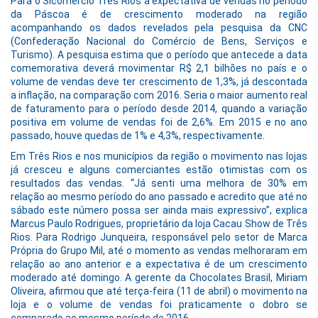
Para o Sicomércio Três Rios a expectativa de vendas no período
da Páscoa é de crescimento moderado na região
acompanhando os dados revelados pela pesquisa da CNC
(Confederação Nacional do Comércio de Bens, Serviços e
Turismo). A pesquisa estima que o período que antecede a data
comemorativa deverá movimentar R$ 2,1 bilhões no país e o
volume de vendas deve ter crescimento de 1,3%, já descontada
a inflação, na comparação com 2016. Seria o maior aumento real
de faturamento para o período desde 2014, quando a variação
positiva em volume de vendas foi de 2,6%. Em 2015 e no ano
passado, houve quedas de 1% e 4,3%, respectivamente.
Em Três Rios e nos municípios da região o movimento nas lojas
já cresceu e alguns comerciantes estão otimistas com os
resultados das vendas. “Já senti uma melhora de 30% em
relação ao mesmo período do ano passado e acredito que até no
sábado este número possa ser ainda mais expressivo”, explica
Marcus Paulo Rodrigues, proprietário da loja Cacau Show de Três
Rios. Para Rodrigo Junqueira, responsável pelo setor de Marca
Própria do Grupo Mil, até o momento as vendas melhoraram em
relação ao ano anterior e a expectativa é de um crescimento
moderado até domingo. A gerente da Chocolates Brasil, Miriam
Oliveira, afirmou que até terça-feira (11 de abril) o movimento na
loja e o volume de vendas foi praticamente o dobro se