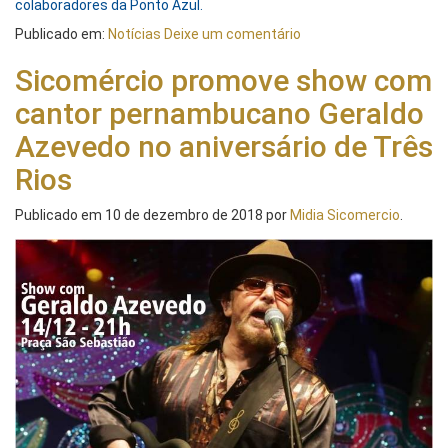
colaboradores da Ponto Azul.
Publicado em:
Notícias
Deixe um comentário
Sicomércio promove show com
cantor pernambucano Geraldo
Azevedo no aniversário de Três
Rios
Publicado em
10 de dezembro de 2018
por
Midia Sicomercio
.