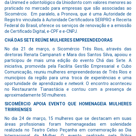
da Unimed e odontológico da Uniodonto com valores menores ao
praticado no mercado para empresas que são associadas ao
Sicomércio. Em paralelo, a Pronova, que é uma Autoridade de
Registro vinculada à Autoridade Certificadora SERPRO e Receita
Federal do Brasil, oferece os serviços de renovação e a emissão
de Certificado Digital, e-CPF e e-CNPJ.
CHÁ DAS SETE REÚNE MULHERES EMPREENDEDORAS
No dia 21 de março, o Sicomércio Três Rios, através das
diretoras Renata Campanati e Mara dos Santos Silva, apoiou e
participou de mais uma edição do evento Chá das Sete. A
iniciativa, promovida pela Facilita Gestão Empresarial e Cubo
Comunicação, reuniu mulheres empreendedoras de Três Rios e
municípios da região para uma troca de experiências e uma
oportunidade de aprendizado e
network
. O encontro aconteceu
no Restaurante Tianastácia e contou com a presença de
aproximadamente 50 mulheres.
SICOMÉRCIO APOIA EVENTO QUE HOMENAGEIA MULHERES
TRIRRIENSES
No dia 24 de março, 15 mulheres que se destacam em suas
áreas profissionais foram homenageadas em solenidade
realizada no Teatro Celso Peçanha em comemoração ao Dia
Internacional da Mulher. O evento, realizado pela Rúbia