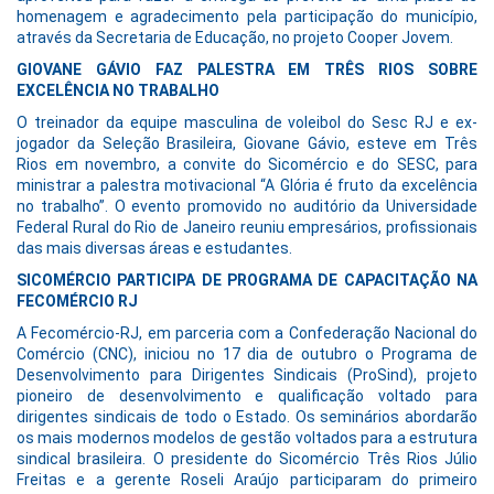
homenagem e agradecimento pela participação do município,
através da Secretaria de Educação, no projeto Cooper Jovem.
GIOVANE GÁVIO FAZ PALESTRA EM TRÊS RIOS SOBRE
EXCELÊNCIA NO TRABALHO
O treinador da equipe masculina de voleibol do Sesc RJ e ex-
jogador da Seleção Brasileira, Giovane Gávio, esteve em Três
Rios em novembro, a convite do Sicomércio e do SESC, para
ministrar a palestra motivacional “A Glória é fruto da excelência
no trabalho”. O evento promovido no auditório da Universidade
Federal Rural do Rio de Janeiro reuniu empresários, profissionais
das mais diversas áreas e estudantes.
SICOMÉRCIO PARTICIPA DE PROGRAMA DE CAPACITAÇÃO NA
FECOMÉRCIO RJ
A Fecomércio-RJ, em parceria com a Confederação Nacional do
Comércio (CNC), iniciou no 17 dia de outubro o Programa de
Desenvolvimento para Dirigentes Sindicais (ProSind), projeto
pioneiro de desenvolvimento e qualificação voltado para
dirigentes sindicais de todo o Estado. Os seminários abordarão
os mais modernos modelos de gestão voltados para a estrutura
sindical brasileira. O presidente do Sicomércio Três Rios Júlio
Freitas e a gerente Roseli Araújo participaram do primeiro