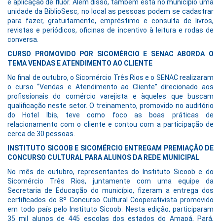
e aplicação de flúor. Além disso, também está no município uma
unidade da BiblioSesc, no local as pessoas podem se cadastrar
para fazer, gratuitamente, empréstimo e consulta de livros,
revistas e periódicos, oficinas de incentivo à leitura e rodas de
conversa.
CURSO PROMOVIDO POR SICOMÉRCIO E SENAC ABORDA O
TEMA VENDAS E ATENDIMENTO AO CLIENTE
No final de outubro,
o Sicomércio Três Rios e o SENAC realizaram
o curso “Vendas e Atendimento ao Cliente” direcionado aos
profissionais do comércio varejista e àqueles que buscam
qualificação neste setor. O treinamento, promovido no auditório
do Hotel Ibis, teve como foco as boas práticas de
relacionamento com o cliente e contou com a participação de
cerca de 30 pessoas.
INSTITUTO SICOOB E SICOMÉRCIO ENTREGAM PREMIAÇÃO DE
CONCURSO CULTURAL PARA ALUNOS DA REDE MUNICIPAL
No mês de outubro, representantes do Instituto Sicoob e do
Sicomércio Três Rios, juntamente com uma equipe da
Secretaria de Educação do município, fizeram a entrega dos
certificados do 8º Concurso Cultural Cooperativista promovido
em todo país pelo Instituto Sicoob. Nesta edição, participaram
35 mil alunos de 445 escolas dos estados do Amapá, Pará,