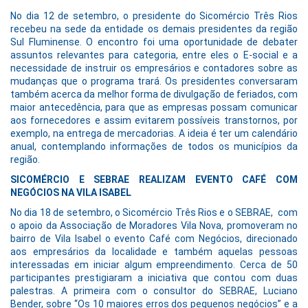
No dia 12 de setembro, o presidente do Sicomércio Três Rios
recebeu na sede da entidade os demais presidentes da região
Sul Fluminense. O encontro foi uma oportunidade de debater
assuntos relevantes para categoria, entre eles o E-social e a
necessidade de instruir os empresários e contadores sobre as
mudanças que o programa trará. Os presidentes conversaram
também acerca da melhor forma de divulgação de feriados, com
maior antecedência, para que as empresas possam comunicar
aos fornecedores e assim evitarem possíveis transtornos, por
exemplo, na entrega de mercadorias. A ideia é ter um calendário
anual, contemplando informações de todos os municípios da
região.
SICOMÉRCIO E SEBRAE REALIZAM EVENTO CAFÉ COM
NEGÓCIOS NA VILA ISABEL
No dia 18 de setembro, o Sicomércio Três Rios e o SEBRAE, com
o apoio da Associação de Moradores Vila Nova, promoveram no
bairro de Vila Isabel o evento Café com Negócios, direcionado
aos empresários da localidade e também aquelas pessoas
interessadas em iniciar algum empreendimento. Cerca de 50
participantes prestigiaram a iniciativa que contou com duas
palestras. A primeira com o consultor do SEBRAE, Luciano
Bender, sobre “Os 10 maiores erros dos pequenos negócios” e a