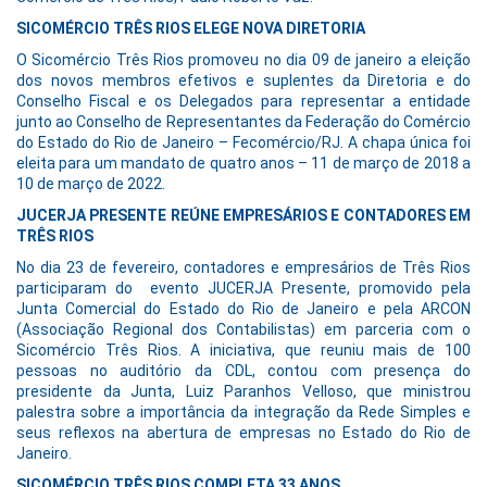
SICOMÉRCIO TRÊS RIOS ELEGE NOVA DIRETORIA
O Sicomércio Três Rios promoveu no dia 09 de janeiro a eleição
dos novos membros efetivos e suplentes da Diretoria e do
Conselho Fiscal e os Delegados para representar a entidade
junto ao Conselho de Representantes da Federação do Comércio
do Estado do Rio de Janeiro – Fecomércio/RJ. A chapa única foi
eleita para um mandato de quatro anos – 11 de março de 2018 a
10 de março de 2022.
JUCERJA PRESENTE REÚNE EMPRESÁRIOS E CONTADORES EM
TRÊS RIOS
No dia 23 de fevereiro, contadores e empresários de Três Rios
participaram do evento JUCERJA Presente, promovido pela
Junta Comercial do Estado do Rio de Janeiro e pela ARCON
(Associação Regional dos Contabilistas) em parceria com o
Sicomércio Três Rios. A iniciativa, que reuniu mais de 100
pessoas no auditório da CDL, contou com presença do
presidente da Junta, Luiz Paranhos Velloso, que ministrou
palestra sobre a importância da integração da Rede Simples e
seus reflexos na abertura de empresas no Estado do Rio de
Janeiro.
SICOMÉRCIO TRÊS RIOS COMPLETA 33 ANOS