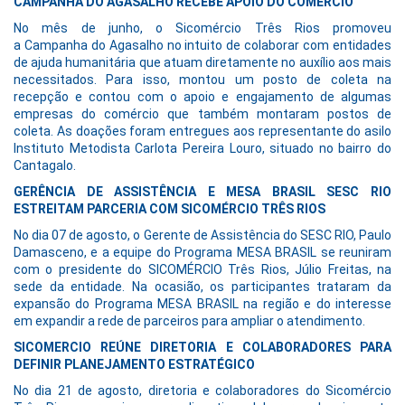
CAMPANHA DO AGASALHO RECEBE APOIO DO COMÉRCIO
No mês de junho, o Sicomércio Três Rios promoveu
a Campanha do Agasalho no intuito de colaborar com entidades
de ajuda humanitária que atuam diretamente no auxílio aos mais
necessitados. Para isso, montou um posto de coleta na
recepção e contou com o apoio e engajamento de algumas
empresas do comércio que também montaram postos de
coleta. As doações foram entregues aos representante do asilo
Instituto Metodista Carlota Pereira Louro, situado no bairro do
Cantagalo.
GERÊNCIA DE ASSISTÊNCIA E MESA BRASIL SESC RIO
ESTREITAM PARCERIA COM SICOMÉRCIO TRÊS RIOS
No dia 07 de agosto, o Gerente de Assistência do SESC RIO, Paulo
Damasceno, e a equipe do Programa MESA BRASIL se reuniram
com o presidente do SICOMÉRCIO Três Rios, Júlio Freitas, na
sede da entidade. Na ocasião, os participantes trataram da
expansão do Programa MESA BRASIL na região e do interesse
em expandir a rede de parceiros para ampliar o atendimento.
SICOMERCIO REÚNE DIRETORIA E COLABORADORES PARA
DEFINIR PLANEJAMENTO ESTRATÉGICO
No dia 21 de agosto, diretoria e colaboradores do Sicomércio