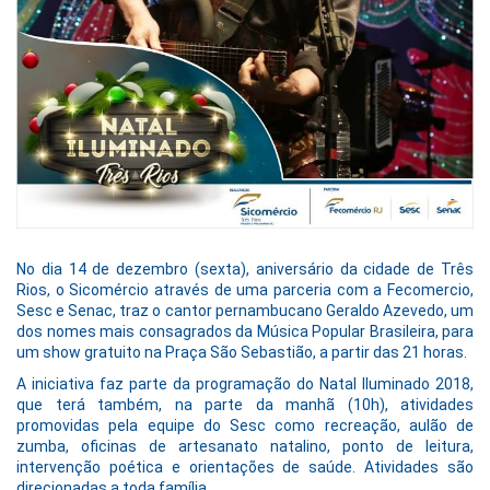
No dia 14 de dezembro (sexta), aniversário da cidade de Três
Rios, o Sicomércio através de uma parceria com a Fecomercio,
Sesc e Senac, traz o cantor pernambucano Geraldo Azevedo, um
dos nomes mais consagrados da Música Popular Brasileira, para
um show gratuito na Praça São Sebastião, a partir das 21 horas.
A iniciativa faz parte da programação do Natal Iluminado 2018,
que terá também, na parte da manhã (10h), atividades
promovidas pela equipe do Sesc como recreação, aulão de
zumba, oficinas de artesanato natalino, ponto de leitura,
intervenção poética e orientações de saúde. Atividades são
direcionadas a toda família.