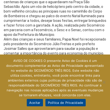
centenas de crianças que o aguardavam na Praça São
Sebastião. Após um vôo de helicóptero pelo centro da cidade, o
bom velhinho circulou as principais ruas no caminhão do Corpo
de Bombeiros e chegou ao palco do evento Natal Iluminado para
cumprimentar a todos, desejar boas festas, entregar brinquedos
e fazer fotos com a garotada. A ação, realizada pelo Sicomércio
em parceria com a Fecomércio, o Sesc e o Senac, contou com o
apoio da Prefeitura do Município.
Além das crianças e seus familiares, Papai Noel foi recepcionado
pelo presidente do Sicomércio Júlio Freitas e pelo prefeito
Josimar Salles que aproveitaram para saudar a população e
comentar a importância do evento para economia do município.
É válido destacar que a iniciativa visa o fortalecimento do
AVISO DE COOKIES O presente Aviso de Cookies é um
comércio de Três Rios, fomenta o turismo e leva entretenimento
documento complementar ao Aviso de Privacidade apresentado
à população, além de promover responsabilidade social.
no website do SICOMÉRCIO TRÊS RIOS. Este website não
À noite, aconteceu a inauguração da tradicional árvore de natal
utiliza cookies, entretanto, você pode encontrar links para
com queima de fogos e show do cantor Gustavo Boná. Vale
ambientes externos cujas políticas de privacidade não são de
destacar que no dia 14 de dezembro, aniversário da cidade, a
responsabilidade do SICOMÉRCIO TRÊS RIOS. Ao continuar a
programação na Praça São Sebastião tem início às 10h com
navegação nas nossas aplicações após as eventuais mudanças
aulão de zumba, oficinas de artesanato natalino, ponto de
se tornarem eficazes, você concorda com elas.
leitura, intervenção poética, orientações de saúde e recreação
com a equipe do Sesc. Às 21h acontece grande show com o
Aceitar
Política de Privacidade
cantor pernambucano Geraldo Azevedo, um dos nomes mais
consagrados da Música Popular Brasileira.