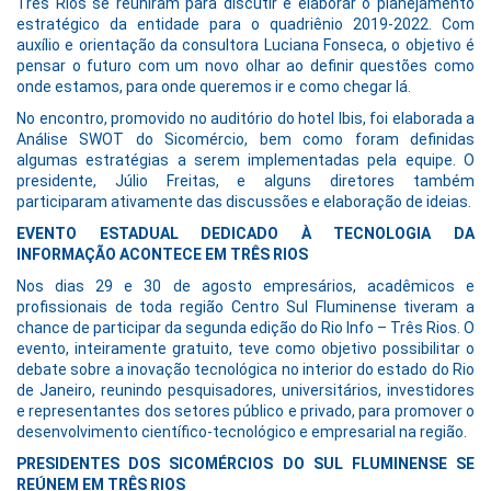
Três Rios se reuniram para discutir e elaborar o planejamento
estratégico da entidade para o quadriênio 2019-2022. Com
auxílio e orientação da consultora Luciana Fonseca, o objetivo é
pensar o futuro com um novo olhar ao definir questões como
onde estamos, para onde queremos ir e como chegar lá.
No encontro, promovido no auditório do hotel Ibis, foi elaborada a
Análise SWOT do Sicomércio, bem como foram definidas
algumas estratégias a serem implementadas pela equipe. O
presidente, Júlio Freitas, e alguns diretores também
participaram ativamente das discussões e elaboração de ideias.
EVENTO ESTADUAL DEDICADO À TECNOLOGIA DA
INFORMAÇÃO ACONTECE EM TRÊS RIOS
Nos dias 29 e 30 de agosto empresários, acadêmicos e
profissionais de toda região Centro Sul Fluminense tiveram a
chance de participar da segunda edição do Rio Info – Três Rios. O
evento, inteiramente gratuito, teve como objetivo possibilitar o
debate sobre a inovação tecnológica no interior do estado do Rio
de Janeiro, reunindo pesquisadores, universitários, investidores
e representantes dos setores público e privado, para promover o
desenvolvimento científico-tecnológico e empresarial na região.
PRESIDENTES DOS SICOMÉRCIOS DO SUL FLUMINENSE SE
REÚNEM EM TRÊS RIOS