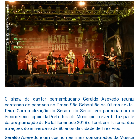
O show do cantor pernambucano Geraldo Azevedo reuniu
centenas de pessoas na Praça São Sebastião na última sexta-
feira. Com realização do Sesc e do Senac em parceria com o
Sicomércio e apoio da Prefeitura do Município, o evento faz parte
da programação do Natal Iluminado 2018 e também foi uma das
atrações do aniversário de 80 anos da cidade de Três Rios.
Geraldo Azevedo é um dos nomes mais consagrados da Música