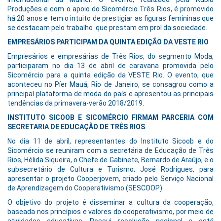
Produções e com o apoio do Sicomércio Três Rios, é promovido
há 20 anos e tem o intuito de prestigiar as figuras femininas que
se destacam pelo trabalho que prestam em prol da sociedade.
EMPRESÁRIOS PARTICIPAM DA QUINTA EDIÇÃO DA VESTE RIO
Empresários e empresárias de Três Rios, do segmento Moda,
participaram no dia 13 de abril de caravana promovida pelo
Sicomércio para a quinta edição da VESTE Rio. O evento, que
aconteceu no Píer Mauá, Rio de Janeiro, se consagrou como a
principal plataforma de moda do país e apresentou as principais
tendências da primavera-verão 2018/2019.
INSTITUTO SICOOB E SICOMÉRCIO FIRMAM PARCERIA COM
SECRETARIA DE E
DUCAÇÃO DE TRÊS RIOS
No dia 11 de abril, representantes do Instituto Sicoob e do
Sicomércio se reuniram com a secretária de Educação de Três
Rios, Hélida Siqueira, o Chefe de Gabinete, Bernardo de Araújo, e o
subsecretário de Cultura e Turismo, José Rodrigues, para
apresentar o projeto Cooperjovem, criado pelo Serviço Nacional
de Aprendizagem do Cooperativismo (SESCOOP).
O objetivo do projeto é disseminar a cultura da cooperação,
baseada nos princípios e valores do cooperativismo, por meio de