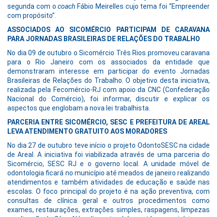
segunda com o
coach
Fábio Meirelles cujo tema foi “Empreender
com propósito”.
ASSOCIADOS AO SICOMÉRCIO PARTICIPAM DE CARAVANA
PARA JORNADAS BRASILEIRAS DE RELAÇÕES DO TRABALHO
No dia 09 de outubro o Sicomércio Três Rios promoveu caravana
para o Rio Janeiro com os associados da entidade que
demonstraram interesse em participar do evento Jornadas
Brasileiras de Relações do Trabalho. O objetivo desta iniciativa,
realizada pela Fecomércio-RJ com apoio da CNC (Confederação
Nacional do Comércio), foi informar, discutir e explicar os
aspectos que englobam a nova lei trabalhista.
PARCERIA ENTRE SICOMÉRCIO, SESC E PREFEITURA DE AREAL
LEVA ATENDIMENTO GRATUITO AOS MORADORES
No dia 27 de outubro teve início o projeto OdontoSESC na cidade
de Areal. A iniciativa foi viabilizada através de uma parceria do
Sicomércio, SESC RJ e o governo local. A unidade móvel de
odontologia ficará no município até meados de janeiro realizando
atendimentos e também atividades de educação e saúde nas
escolas. O foco principal do projeto é na ação preventiva, com
consultas de clínica geral e outros procedimentos como
exames, restaurações, extrações simples, raspagens, limpezas