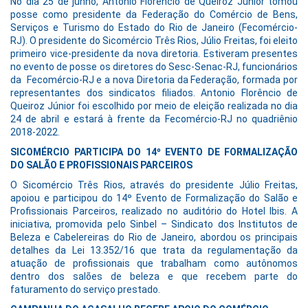
No dia 25 de junho, Antonio Florêncio de Queiroz Júnior tomou
posse como presidente da Federação do Comércio de Bens,
Serviços e Turismo do Estado do Rio de Janeiro (Fecomércio-
RJ). O presidente do Sicomércio Três Rios, Júlio Freitas, foi eleito
primeiro vice-presidente da nova diretoria. Estiveram presentes
no evento de posse os diretores do Sesc-Senac-RJ, funcionários
da Fecomércio-RJ e a nova Diretoria da Federação, formada por
representantes dos sindicatos filiados. Antonio Florêncio de
Queiroz Júnior foi escolhido por meio de eleição realizada no dia
24 de abril e estará à frente da Fecomércio-RJ no quadriênio
2018-2022.
SICOMÉRCIO PARTICIPA DO 14º EVENTO DE FORMALIZAÇÃO
DO SALÃO E PROFISSIONAIS PARCEIROS
O Sicomércio Três Rios, através do presidente Júlio Freitas,
apoiou e participou do 14º Evento de Formalização do Salão e
Profissionais Parceiros, realizado no auditório do Hotel Ibis. A
iniciativa, promovida pelo Sinbel – Sindicato dos Institutos de
Beleza e Cabelereiras do Rio de Janeiro, abordou os principais
detalhes da Lei 13.352/16 que trata da regulamentação da
atuação de profissionais que trabalham como autônomos
dentro dos salões de beleza e que recebem parte do
faturamento do serviço prestado.