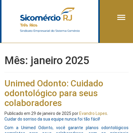
Alter
Mês:
janeiro 2025
Unimed Odonto: Cuidado
odontológico para seus
colaboradores
Publicado em
29 de janeiro de 2025
por
Evandro Lopes
.
Cuidar do sorriso da sua equipe nunca foi tão fácil!
Com a Unimed Odonto, você garante planos odontológicos