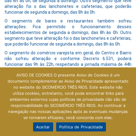
das 6h às 0h, de segunda a domingo. Outro segmento que teve
alteração foi o das lanchonetes e cafeterias, que poderão
funcionar de segunda a domingo, das 8h às 0h.
O segmento de bares e restaurantes também sofreu
alterações. Fica permitido o funcionamento desses
estabelecimentos de segunda a domingo, das 8h às 0h. Outro
segmento que teve alteração foi o das lanchonetes e cafeterias,
que poderão funcionar de segunda a domingo, das 8h às 0h.
O segmento do comércio varejista em geral, do Centro e Bairro
não sofreu alteração e conforme Decreto 6.531, poderá
funcionar das 9h às 22h, respeitando a jornada máxima de 44h
semanais, conforme Convenção Coletiva 2020/2022.
AVISO DE COOKIES O presente Aviso de Cookies é um
O objetivo desta alteração é evitar aglomerações,
documento complementar ao Aviso de Privacidade apresentado
principalmente no transporte público, flexibilizando o horário de
no website do SICOMÉRCIO TRÊS RIOS. Este website não
abertura e fechamento das lojas.
utiliza cookies, entretanto, você pode encontrar links para
ambientes externos cujas políticas de privacidade não são de
responsabilidade do SICOMÉRCIO TRÊS RIOS. Ao continuar a
Tenha acesso ao Decreto 6.543, que altera o Anexo I – Bandeira
navegação nas nossas aplicações após as eventuais mudanças
Vermelha, Laranja e Amarela:
se tornarem eficazes, você concorda com elas.
Decreto Nº 6.543 de 24 de abril de 2021
Aceitar
Política de Privacidade