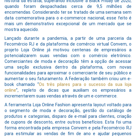
história da estatal, superando inclusive a Black Friday de 2020,
quando foram despachadas cerca de 9,5 milhões de
encomendas. Considerando ter se tratado de uma semana sem
data comemorativa para o e-commerce nacional, esse feito é
mais um demonstrativo excepcional de um mercado que se
mostra aquecido.
Lançado durante a pandemia, a partir de uma parceria da
Fecomércio RJ e da plataforma de comércio virtual Convem, o
projeto Loja Online já motivou centenas de empresários a
potencializarem suas vendas com o comércio eletrônico.
Comerciantes de moda e decoração têm a opção de acessar
uma seção exclusiva dentro da plataforma, com novas
funcionalidades para aproximar o comerciante de seu público e
aumentar o seu faturamento. A Federação também criou um e-
book chamado “
Os três pilares para o sucesso da sua loja
online
”, repleto de dicas que auxiliam os empresários a
incrementarem suas vendas através de um e-commerce.
A ferramenta Loja Online Fashion apresenta layout voltado para
o segmento de moda e decoração, gestão do catálogo de
produtos e categorias, disparo de e-mail para clientes, criação
de cupons de desconto, entre outros benefícios. Esta foi uma
forma encontrada pela empresa Convem e pela Fecomércio RJ
para estimular as vendas de fim de ano e ajudar pequenos