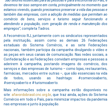
“São setores essenciais para as pessoas e para a economia do País, e
devemos ter isso sempre em conta, principalmente no momento que
estamos vivendo, quando precisamos preservar a vida das pessoas e
também das empresas, com a adoção de medidas que permitam ao
comércio de bens, serviços e turismo seguir funcionando e
atendendo a população, com geração de renda e manutenção dos
empregos”
, completa Tadros.
A Fecomércio RJ, juntamente com os sindicatos representados
pela instituição, assim como as demais 26 Federações
estaduais do Sistema Comércio, e as sete Federações
nacionais, também participa da campanha divulgando o vídeo e
as peças em seus canais de comunicação. Nas redes sociais, a
Confederação e as Federações convidam empresas e pessoas a
aderirem à campanha, postando imagens do comércio, dos
serviços e das empresas de turismo – como lojas, restaurantes,
farmácias, mercados entre outras –, que são essenciais na vida
de todos, usando as hashtags: #comercioaberto,
#serviçoaberto e #turismoaberto.
Mais informações sobre a campanha estão disponíveis no
site:
afavordobrasil.cnc.org.br
, que traz ainda, ações do Sistema
Comércio em todo o País, para minimizar impactos da pandemia
nas empresas e junto à população.