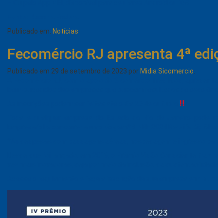
– Ou pelo App MEI, disponível para celulares Android ou iOS.
Fonte: Receita Federal
Publicado em:
Notícias
Fecomércio RJ apresenta 4ª edi
Publicado em
29 de setembro de 2023
por
Midia Sicomercio
.
A Fecomércio RJ, com o apoio do Sicomércio Três Rios, apresenta
bem-sucedidos das empresas que buscam resultados de excelênci
As inscrições podem ser feitas até o dia 20 de outubro
Toda e qualquer empresa do Estado do Rio de Janeiro pode in
Empresarial e concorrer a uma viagem* à NRF 2024 Retail’s Big Show
*As despesas com passagens aéreas, hospedagem e ingresso para 
Desde que foi lançado, em 2019, o Prêmio Visão Consciente traz
vez mais inovadoras, seja por meio da inclusão, da sustentabilidad
Acesse o regulamento e faça a inscrição da sua empresa em: htt