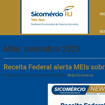
IN
BE
Mês:
setembro 2023
Receita Federal alerta MEIs sob
Publicado em
29 de setembro de 2023
por
Midia Sicomercio
.