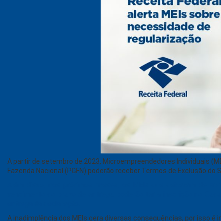
A partir de setembro de 2023, Microempreendedores Individuais (ME
Fazenda Nacional (PGFN) poderão receber Termos de Exclusão do Si
Além disso, nos próximos meses, os MEIs que deixaram de apre
vencimento do prazo de entrega, poderão ter a inscrição no Cad
entrega da declaração.
A inadimplência dos MEIs gera diversas consequências, por isso é i