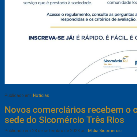
Publicado em:
Notícias
Novos comerciários recebem o ca
sede do Sicomércio Três Rios
Publicado em
28 de setembro de 2023
por
Midia Sicomercio
.
Novos comerciários receberam o cartão do Benefício Social Familia