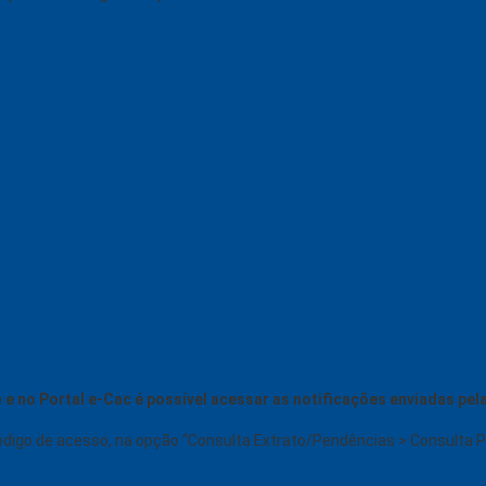
l?
to à Receita Federal do Brasil (RFB) e/ou à Procuradoria-Geral da F
anhado da relação das pendências, a partir de setembro de 2023.
 Nacional?
, mas perderá o benefício de recolher o tributo em valores fixos m
umido.
aptidão do MEI?
ior à 90 (noventa) dias (contados do vencimento do prazo de entreg
napta.
ponsável pelo CNPJ. Assim o CPF do profissional fica “sujo”, dificult
 e no Portal e-Cac é possível acessar as notificações enviadas pel
 código de acesso, na opção “Consulta Extrato/Pendências > Consulta 