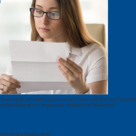
I) que estão devedores junto à Receita Federal (RFB) e/ou à Procurad
mples Nacional e os respectivos Relatórios de Pendências.
sentar a DASN-Simei por um período superior à 90 (noventa) dia
astro Nacional da Pessoa Jurídica (CNPJ) tornada inapta, em funçã
mportante a regularização.