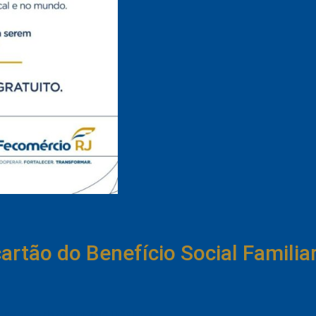
rtão do Benefício Social Familia
r na sede do Sicomércio Três Rios.