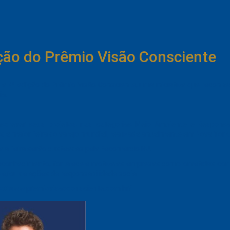
ção do Prêmio Visão Consciente
 a 4ª edição do Prêmio Visão Consciente, uma iniciativa que reconh
a.
screver seus projetos nas categorias Meio Ambiente e Responsab
, a maior feira do varejo mundial, realizada anualmente em Nova York.
a feira serão custeadas pela Fecomércio RJ.
 reconhecimento, fortalece e motiva as empresas comprometidas com
e e/ou de ações de responsabilidade social.
ps://www.premiovisaoconsciente.com.br/