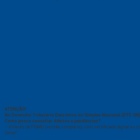
A existência de débitos pode gerar exclusão do Simples Naciona
Os Microempreendedores Individuais (MEI) que estão devedores jun
(PGFN) receberão TERMO DE EXCLUSÃO DO SIMPLES NACIONAL acomp
O que acontece com o MEI quando ocorre a exclusão do Simples
No caso de exclusão do Simples Nacional, o CNPJ continuará ativo
sujeito às regras de apuração com base no lucro real ou lucro pres
Deixar de entregar a DASN-Simei pode implicar declaração de in
O MEI que deixar de apresentar a DASN-Simei por um período super
inscrição no Cadastro Nacional da Pessoa Jurídica (CNPJ) tornada i
Quais as consequências de ter o CNPJ inapto?
– Não é possível emitir notas fiscais e licenças;
– Os alvarás são cancelados;
– As dívidas passam para o nome do microempreendedor, que é o res
de empréstimos e financiamentos próprios.
ATENÇÃO!
No Domicílio Tributário Eletrônico do Simples Nacional (DTE-SN)
Como posso consultar débitos e pendências?
– Através do PGMEI (versão completa), com certificado digital ou
Simei”;