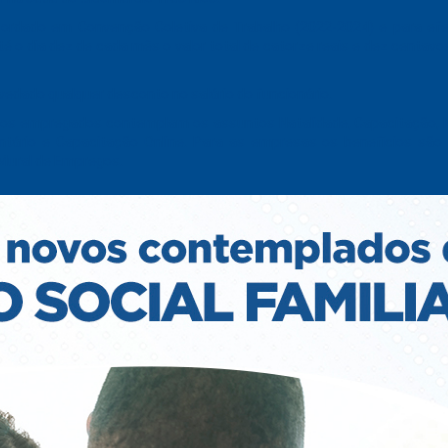
cordado em Convenção Coletiva de Trabalho (2022-2024) e para efet
até o dia dez de cada mês o valor total de catorze reais e dez centavo
vedado qualquer desconto no salário do funcionário.
s aos empregados contemplam os assuntos Natalidade, Capacitação,
ventário e Capacitação Online. Para as empresas os benefícios são
Mural de Empregos.