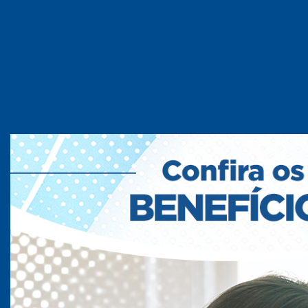
O Benefício é um amparo ao trabalhador e sua família. Ele foi a
financeira, as empresas, a título de contribuição social, recolhem 
trabalhador.
O custeio será de responsabilidade integral das empresas, ficando 
Os serviços que constam no Benefício Social e são direcionado
Renda Familiar, Alimentar, Serviço Funeral, Recolocação, Pré-in
Rescisão, Reembolso de Licença Paternidade, Conecta Empresa e 