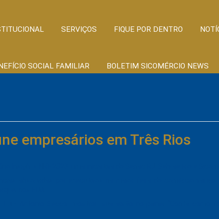
STITUCIONAL
SERVIÇOS
FIQUE POR DENTRO
NOTÍ
NEFÍCIO SOCIAL FAMILIAR
BOLETIM SICOMÉRCIO NEWS
úne empresários em Três Rios
rio Insights NRF 2023, uma iniciativa do Senac RJ, Sebrae Rio e Sicom
ncias absorvidas por executivos na maior feira do comércio vareji
orque, nos EUA.
, Luiz Antônio Secco, mostrou sua visão no painel “Conta como f