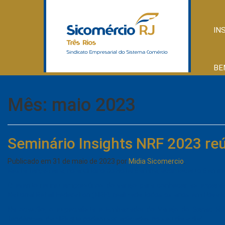
IN
BE
Mês:
maio 2023
Seminário Insights NRF 2023 re
Publicado em
31 de maio de 2023
por
Midia Sicomercio
.
Nesta terça-feira, no auditório do Hotel Samba, aconteceu o Seminá
O evento reuniu empresários do varejo para conhecer as experiê
National Retail Federation (NRF), realizada todos os anos em Nova I
Na ocasião, o especialista e Embaixador do Varejo do Senac RJ
tendências da NRF que podem ser aplicadas no seu dia a dia”.