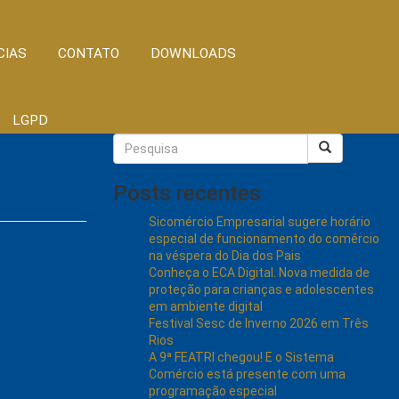
CIAS
CONTATO
DOWNLOADS
LGPD
Posts recentes
Sicomércio Empresarial sugere horário
especial de funcionamento do comércio
na véspera do Dia dos Pais
Conheça o ECA Digital. Nova medida de
proteção para crianças e adolescentes
ércio.
em ambiente digital
Festival Sesc de Inverno 2026 em Três
sta do mundo, a
Rios
A 9ª FEATRI chegou! E o Sistema
oi? Conheça as
Comércio está presente com uma
programação especial