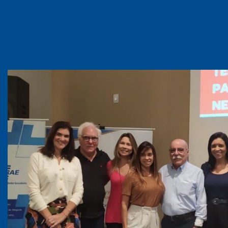
Além disso, o público presente assistiu uma Roda de Convers
experiências: Júlia Alves Pinho (JAP Arquitetura) Júlio Cezar Re
Leonardo Menezes (Aloísio Menezes Corretora).
A Roda de Conversa foi conduzida pela Coordenadora de Comérci
Executiva de Gestão Comercial no Senac RJ, Bianca Guanabara Figu