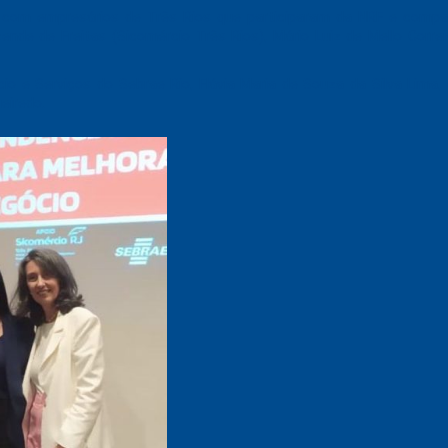
a com empresários de Três Rios que participaram da NRF e compa
zende de Freitas (Sicomércio Três Rios), Mário Luiz de Mello Correi
o e Serviços do Sebrae Rio, Flávia Maria de Souza da Silva Lima, 
eiredo.