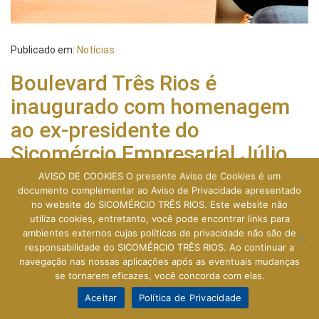
Publicado em:
Notícias
Boulevard Três Rios é
inaugurado com homenagem
ao ex-presidente do
Sicomércio Empresarial Júlio
Cezar Rezende de Freitas, o
AVISO DE COOKIES O presente Aviso de Cookies é um
documento complementar ao Aviso de Privacidade apresentado
Julinho
no website do SICOMÉRCIO TRÊS RIOS. Este website não
utiliza cookies, entretanto, você pode encontrar links para
Publicado em
24 de dezembro de 2025
por
Evandro Lopes
.
ambientes externos cujas políticas de privacidade não são de
O Boulevard Três Rios já é uma realidade e ganhou, nesta última
responsabilidade do SICOMÉRCIO TRÊS RIOS. Ao continuar a
quarta-feira, um significado ainda mais especial para o comércio
navegação nas nossas aplicações após as eventuais mudanças
da cidade. Durante a cerimônia de inauguração, o novo Centro
se tornarem eficazes, você concorda com elas.
Comercial do espaço passou a levar o nome do ex-presidente do
Sicomércio Empresarial Júlio Cezar Rezende de Freitas, o
Aceitar
Política de Privacidade
Julinho, em homenagem à sua trajetória e à dedicação histórica