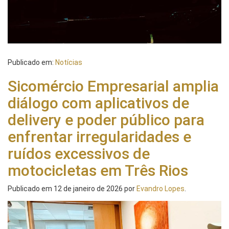
Publicado em:
Notícias
Sicomércio Empresarial amplia
diálogo com aplicativos de
delivery e poder público para
enfrentar irregularidades e
ruídos excessivos de
motocicletas em Três Rios
Publicado em
12 de janeiro de 2026
por
Evandro Lopes
.